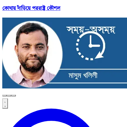
কোথায় দাঁড়িয়ে পররাষ্ট্র কৌশল