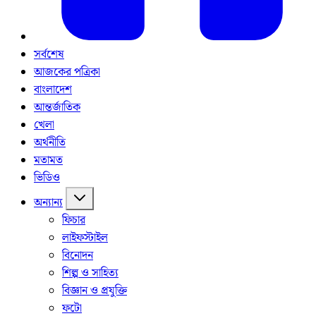
সর্বশেষ
আজকের পত্রিকা
বাংলাদেশ
আন্তর্জাতিক
খেলা
অর্থনীতি
মতামত
ভিডিও
অন্যান্য
ফিচার
লাইফস্টাইল
বিনোদন
শিল্প ও সাহিত্য
বিজ্ঞান ও প্রযুক্তি
ফটো