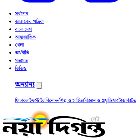
সর্বশেষ
আজকের পত্রিকা
বাংলাদেশ
আন্তর্জাতিক
খেলা
অর্থনীতি
মতামত
ভিডিও
অন্যান্য
ফিচার
লাইফস্টাইল
বিনোদন
শিল্প ও সাহিত্য
বিজ্ঞান ও প্রযুক্তি
ফটো
আর্কাইভ