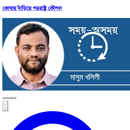
কোথায় দাঁড়িয়ে পররাষ্ট্র কৌশল