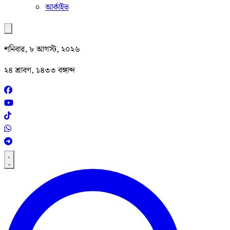
আর্কাইভ
শনিবার, ৮ আগস্ট, ২০২৬
২৪ শ্রাবণ, ১৪৩৩ বঙ্গাব্দ