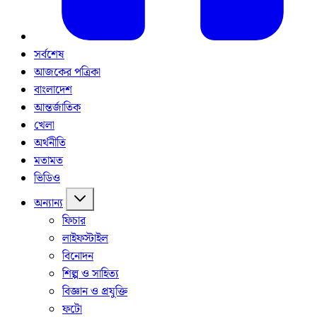
সর্বশেষ
আজকের পত্রিকা
বাংলাদেশ
আন্তর্জাতিক
খেলা
অর্থনীতি
মতামত
ভিডিও
অন্যান্য
ফিচার
লাইফস্টাইল
বিনোদন
শিল্প ও সাহিত্য
বিজ্ঞান ও প্রযুক্তি
ফটো