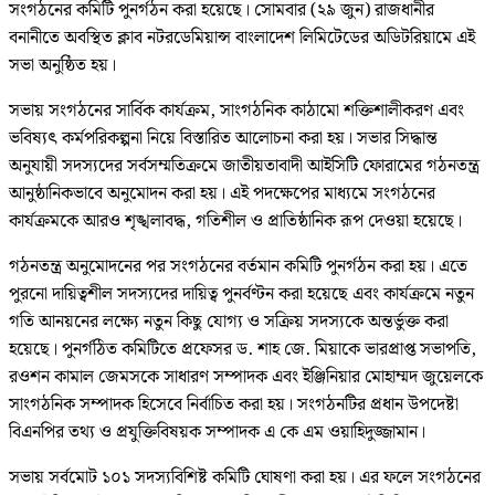
সংগঠনের কমিটি পুনর্গঠন করা হয়েছে। সোমবার (২৯ জুন) রাজধানীর
বনানীতে অবস্থিত ক্লাব নটরডেমিয়ান্স বাংলাদেশ লিমিটেডের অডিটরিয়ামে এই
সভা অনুষ্ঠিত হয়।
সভায় সংগঠনের সার্বিক কার্যক্রম, সাংগঠনিক কাঠামো শক্তিশালীকরণ এবং
ভবিষ্যৎ কর্মপরিকল্পনা নিয়ে বিস্তারিত আলোচনা করা হয়। সভার সিদ্ধান্ত
অনুযায়ী সদস্যদের সর্বসম্মতিক্রমে জাতীয়তাবাদী আইসিটি ফোরামের গঠনতন্ত্র
আনুষ্ঠানিকভাবে অনুমোদন করা হয়। এই পদক্ষেপের মাধ্যমে সংগঠনের
কার্যক্রমকে আরও শৃঙ্খলাবদ্ধ, গতিশীল ও প্রাতিষ্ঠানিক রূপ দেওয়া হয়েছে।
গঠনতন্ত্র অনুমোদনের পর সংগঠনের বর্তমান কমিটি পুনর্গঠন করা হয়। এতে
পুরনো দায়িত্বশীল সদস্যদের দায়িত্ব পুনর্বণ্টন করা হয়েছে এবং কার্যক্রমে নতুন
গতি আনয়নের লক্ষ্যে নতুন কিছু যোগ্য ও সক্রিয় সদস্যকে অন্তর্ভুক্ত করা
হয়েছে। পুনর্গঠিত কমিটিতে প্রফেসর ড. শাহ জে. মিয়াকে ভারপ্রাপ্ত সভাপতি,
রওশন কামাল জেমসকে সাধারণ সম্পাদক এবং ইঞ্জিনিয়ার মোহাম্মদ জুয়েলকে
সাংগঠনিক সম্পাদক হিসেবে নির্বাচিত করা হয়। সংগঠনটির প্রধান উপদেষ্টা
বিএনপির তথ্য ও প্রযুক্তিবিষয়ক সম্পাদক এ কে এম ওয়াহিদুজ্জামান।
সভায় সর্বমোট ১০১ সদস্যবিশিষ্ট কমিটি ঘোষণা করা হয়। এর ফলে সংগঠনের