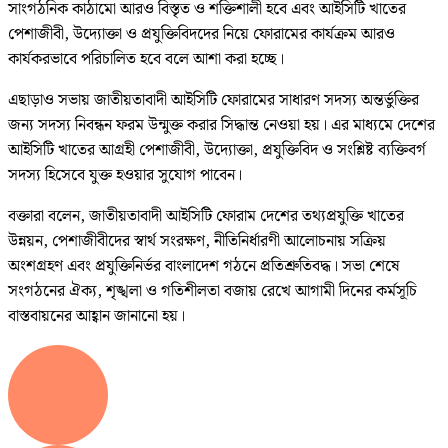
সাংগঠনিক কাঠামো আরও বিস্তৃত ও শক্তিশালী হবে এবং আইসিটি খাতের
পেশাজীবী, উদ্যোক্তা ও প্রযুক্তিবিদদের নিয়ে ফোরামের কার্যক্রম আরও
কার্যকরভাবে পরিচালিত হবে বলে আশা করা হচ্ছে।
এছাড়াও সভায় জাতীয়তাবাদী আইসিটি ফোরামের সাধারণ সদস্য অন্তর্ভুক্তির
জন্য সদস্য নিবন্ধন ফরম উন্মুক্ত করার সিদ্ধান্ত নেওয়া হয়। এর মাধ্যমে দেশের
আইসিটি খাতের আগ্রহী পেশাজীবী, উদ্যোক্তা, প্রযুক্তিবিদ ও সংশ্লিষ্ট ব্যক্তিবর্গ
সদস্য হিসেবে যুক্ত হওয়ার সুযোগ পাবেন।
বক্তারা বলেন, জাতীয়তাবাদী আইসিটি ফোরাম দেশের তথ্যপ্রযুক্তি খাতের
উন্নয়ন, পেশাজীবীদের স্বার্থ সংরক্ষণ, নীতিনির্ধারণী আলোচনায় সক্রিয়
অংশগ্রহণ এবং প্রযুক্তিনির্ভর বাংলাদেশ গঠনে প্রতিশ্রুতিবদ্ধ। সভা শেষে
সংগঠনের ঐক্য, শৃঙ্খলা ও গতিশীলতা বজায় রেখে আগামী দিনের কর্মসূচি
বাস্তবায়নের আহ্বান জানানো হয়।