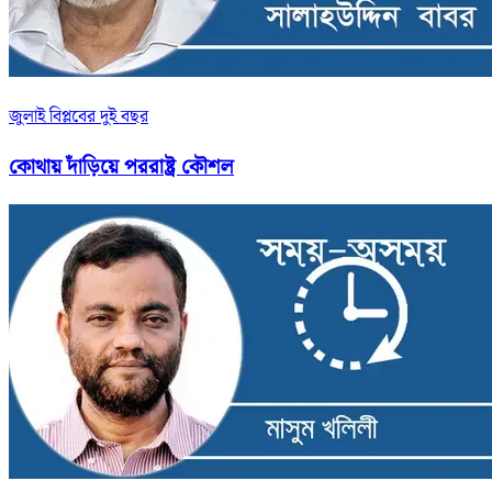
জুলাই বিপ্লবের দুই বছর
কোথায় দাঁড়িয়ে পররাষ্ট্র কৌশল