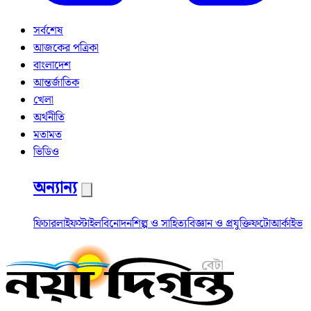
সর্বশেষ
আজকের পত্রিকা
বাংলাদেশ
আন্তর্জাতিক
খেলা
অর্থনীতি
মতামত
ভিডিও
অন্যান্য
ফিচার
লাইফস্টাইল
বিনোদন
শিল্প ও সাহিত্য
বিজ্ঞান ও প্রযুক্তি
ফটো
আর্কাইভ