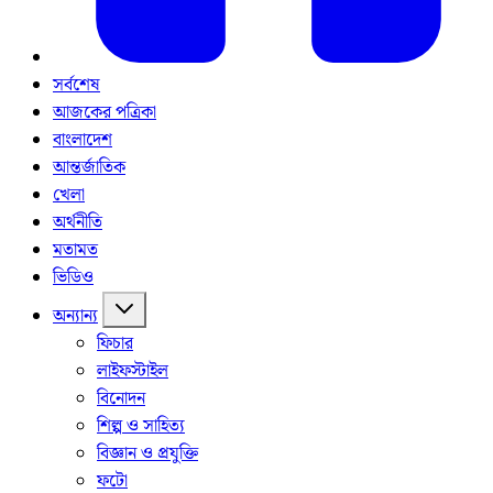
সর্বশেষ
আজকের পত্রিকা
বাংলাদেশ
আন্তর্জাতিক
খেলা
অর্থনীতি
মতামত
ভিডিও
অন্যান্য
ফিচার
লাইফস্টাইল
বিনোদন
শিল্প ও সাহিত্য
বিজ্ঞান ও প্রযুক্তি
ফটো