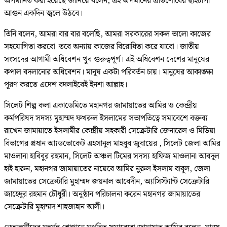
অপমানিত করা হয়েছে জানিয়ে বলেন, এই অপমানের প্রতিশোধের ছাইচাপা
আগুন একদিন জ্বলে উঠবে।
তিনি বলেন, আমরা বার বার বলেছি, আমরা সরকারের সকল ভালো কাজের
সহযোগিতা করবো।তবে অন্যায় কাজের বিরোধিতা করে যাবো। জাতীয়
সংসদের আগামী অধিবেশন খুব গুরুত্বপূর্ণ। এই অধিবেশন দেশের মানুষের
কপাল বদলানোর অধিবেশন। মানুষ একটা পরিবর্তন চায়। মানুষের আকাঙ্ক্ষা
পূরণ করতে এদেশ বদলাইবেই ইনশা আল্লাহ।
সিলেট শিল্প কলা একাডেমিতে মহানগর জামায়াতের আমির ও কেন্দ্রীয়
কর্মপরিষদ সদস্য মুহাম্মদ ফখরুল ইসলামের সভাপতিত্বে সমাবেশে বক্তব্য
রাখেন জামায়াতে ইসলামীর কেন্দ্রীয় সহকারী সেক্রেটারি জেনারেল ও মিডিয়া
বিভাগের প্রধান আ্যডভোকেট এহসানুল মাহবুব জুবায়ের , সিলেট জেলা আমির
মাওলানা হাবিবুর রহমান, সিলেট অঞ্চল টিমের সদস্য হাফিজ মাওলানা আবদুল
হাই হারুন, মহানগর জামায়াতের নায়েবে আমির নুরুল ইসলাম বাবুল, জেলা
জামায়াতের সেক্রেটারি মুহাম্মদ জয়নাল আবেদীন, অ্যাসিস্ট্যান্ট সেক্রেটারি
জাহেদুর রহমান চৌধুরী। অনুষ্ঠান পরিচালনা করেন মহানগর জামায়াতের
সেক্রেটারি মুহাম্মদ শাহজাহান আলী।