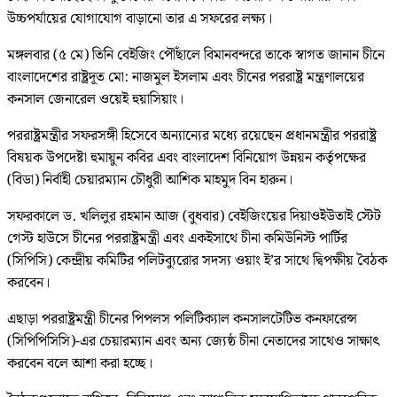
উচ্চপর্যায়ের যোগাযোগ বাড়ানো তার এ সফরের লক্ষ্য।
মঙ্গলবার (৫ মে) তিনি বেইজিং পৌঁছালে বিমানবন্দরে তাকে স্বাগত জানান চীনে
বাংলাদেশের রাষ্ট্রদূত মো: নাজমুল ইসলাম এবং চীনের পররাষ্ট্র মন্ত্রণালয়ের
কনসাল জেনারেল ওয়েই হুয়াসিয়াং।
পররাষ্ট্রমন্ত্রীর সফরসঙ্গী হিসেবে অন্যান্যের মধ্যে রয়েছেন প্রধানমন্ত্রীর পররাষ্ট্র
বিষয়ক উপদেষ্টা হুমায়ুন কবির এবং বাংলাদেশ বিনিয়োগ উন্নয়ন কর্তৃপক্ষের
(বিডা) নির্বাহী চেয়ারম্যান চৌধুরী আশিক মাহমুদ বিন হারুন।
সফরকালে ড. খলিলুর রহমান আজ (বুধবার) বেইজিংয়ের দিয়াওইউতাই স্টেট
গেস্ট হাউসে চীনের পররাষ্ট্রমন্ত্রী এবং একইসাথে চীনা কমিউনিস্ট পার্টির
(সিপিসি) কেন্দ্রীয় কমিটির পলিটব্যুরোর সদস্য ওয়াং ই’র সাথে দ্বিপক্ষীয় বৈঠক
করবেন।
এছাড়া পররাষ্ট্রমন্ত্রী চীনের পিপলস পলিটিক্যাল কনসালটেটিভ কনফারেন্স
(সিপিপিসিসি)-এর চেয়ারম্যান এবং অন্য জ্যেষ্ঠ চীনা নেতাদের সাথেও সাক্ষাৎ
করবেন বলে আশা করা হচ্ছে।