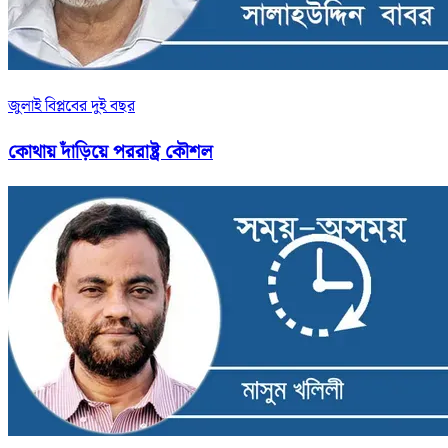
জুলাই বিপ্লবের দুই বছর
কোথায় দাঁড়িয়ে পররাষ্ট্র কৌশল