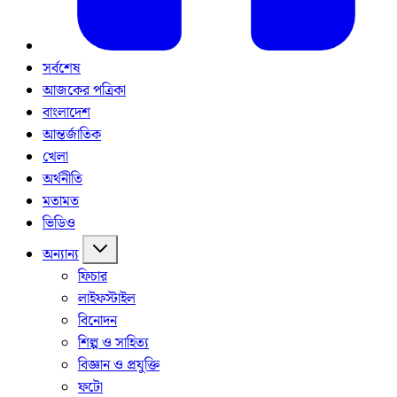
সর্বশেষ
আজকের পত্রিকা
বাংলাদেশ
আন্তর্জাতিক
খেলা
অর্থনীতি
মতামত
ভিডিও
অন্যান্য
ফিচার
লাইফস্টাইল
বিনোদন
শিল্প ও সাহিত্য
বিজ্ঞান ও প্রযুক্তি
ফটো