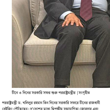
চীনে ৩ দিনের সরকারি সফর শুরু পররাষ্ট্রমন্ত্রীর
|
সংগৃহীত
পররাষ্ট্রমন্ত্রী ড. খলিলুর রহমান তিন দিনের সরকারি সফরে চীনের রাজধানী
বেইজিং পৌঁছেছেন। দু’দেশের মধ্যে দ্বিপক্ষীয় সহযোগিতা জোরদার এবং