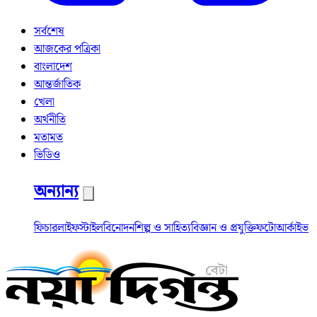
সর্বশেষ
আজকের পত্রিকা
বাংলাদেশ
আন্তর্জাতিক
খেলা
অর্থনীতি
মতামত
ভিডিও
অন্যান্য
ফিচার
লাইফস্টাইল
বিনোদন
শিল্প ও সাহিত্য
বিজ্ঞান ও প্রযুক্তি
ফটো
আর্কাইভ