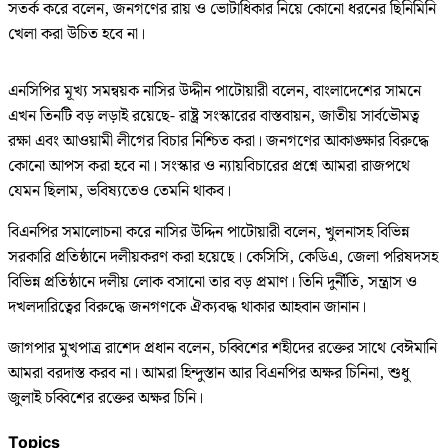
সতর্ক করে বলেন, জনগণের রায় ও ভোটাধিকার নিয়ে কোনো ধরনের ছিনিমিনি
খেলা করা উচিত হবে না।
এনসিপির মূখ্য সমন্বয়ক নাসির উদ্দীন পাটোয়ারী বলেন, বাংলাদেশের সামনে
এখন তিনটি বড় লড়াই রয়েছে- রাষ্ট্র সংস্কারের বাস্তবায়ন, জাতীয় সার্বভৌমত্ব
রক্ষা এবং আওয়ামী লীগের বিচার নিশ্চিত করা। জনগণের আকাঙ্ক্ষার বিরুদ্ধে
কোনো আপস করা হবে না। সংস্কার ও ন্যায়বিচারের প্রশ্নে আমরা রাজপথে
যেমন ছিলাম, ভবিষ্যতেও তেমনি থাকব।
বিএনপির সমালোচনা করে নাসির উদ্দিন পাটোয়ারী বলেন, খুলনাসহ বিভিন্ন
সরকারি প্রতিষ্ঠানে দলীয়করণ করা হয়েছে। কেসিসি, কেডিএ, জেলা পরিষদসহ
বিভিন্ন প্রতিষ্ঠানে দলীয় লোক বসানো তার বড় প্রমাণ। তিনি দুর্নীতি, সন্ত্রাস ও
দখলদারিত্বের বিরুদ্ধে জনগণকে ঐক্যবদ্ধ থাকার আহবান জানান।
জাগপার মুখপাত্র রাশেদ প্রধান বলেন, চব্বিশের শহীদের রক্তের সাথে বেঈমানি
আমরা বরদাস্ত করব না। আমরা হিন্দুস্তান আর বিএনপির অক্ষর চিনিনা, শুধু
জুলাই চব্বিশের রক্তের অক্ষর চিনি।
Topics