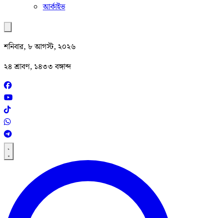
আর্কাইভ
শনিবার, ৮ আগস্ট, ২০২৬
২৪ শ্রাবণ, ১৪৩৩ বঙ্গাব্দ