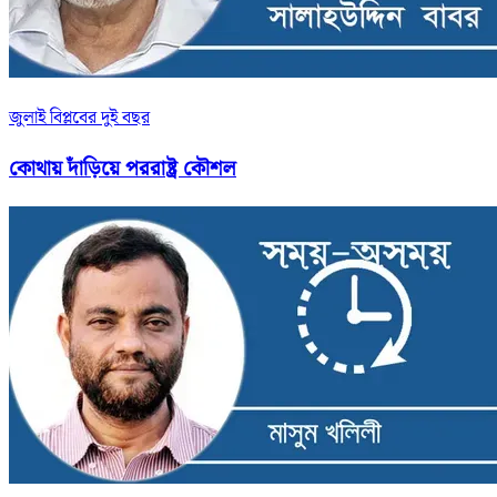
জুলাই বিপ্লবের দুই বছর
কোথায় দাঁড়িয়ে পররাষ্ট্র কৌশল