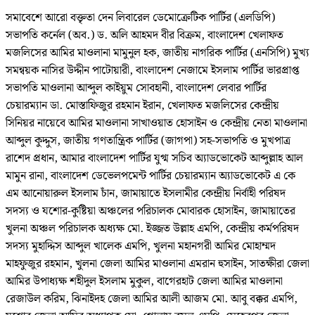
সমাবেশে আরো বক্তৃতা দেন লিবারেল ডেমোক্রেটিক পার্টির (এলডিপি)
সভাপতি কর্নেল (অব.) ড. অলি আহমদ বীর বিক্রম, বাংলাদেশ খেলাফত
মজলিসের আমির মাওলানা মামুনুল হক, জাতীয় নাগরিক পার্টির (এনসিপি) মুখ্য
সমন্বয়ক নাসির উদ্দীন পাটোয়ারী, বাংলাদেশ নেজামে ইসলাম পার্টির ভারপ্রাপ্ত
সভাপতি মাওলানা আব্দুল কাইয়ুম সোবহানী, বাংলাদেশ লেবার পার্টির
চেয়ারম্যান ডা. মোস্তাফিজুর রহমান ইরান, খেলাফত মজলিসের কেন্দ্রীয়
সিনিয়র নায়েবে আমির মাওলানা সাখাওয়াত হোসাইন ও কেন্দ্রীয় নেতা মাওলানা
আব্দুল কুদ্দুস, জাতীয় গণতান্ত্রিক পার্টির (জাগপা) সহ-সভাপতি ও মুখপাত্র
রাশেদ প্রধান, আমার বাংলাদেশ পার্টির যুগ্ম সচিব অ্যাডভোকেট আব্দুল্লাহ আল
মামুন রানা, বাংলাদেশ ডেভেলপমেন্ট পার্টির চেয়ারম্যান অ্যাডভোকেট এ কে
এম আনোয়ারুল ইসলাম চাঁন, জামায়াতে ইসলামীর কেন্দ্রীয় নির্বাহী পরিষদ
সদস্য ও যশোর-কুষ্টিয়া অঞ্চলের পরিচালক মোবারক হোসাইন, জামায়াতের
খুলনা অঞ্চল পরিচালক অধ্যক্ষ মো. ইজ্জত উল্লাহ এমপি, কেন্দ্রীয় কর্মপরিষদ
সদস্য মুহাদ্দিস আব্দুল খালেক এমপি, খুলনা মহানগরী আমির মোহাম্মদ
মাহফুজুর রহমান, খুলনা জেলা আমির মাওলানা এমরান হুসাইন, সাতক্ষীরা জেলা
আমির উপাধ্যক্ষ শহীদুল ইসলাম মুকুল, বাগেরহাট জেলা আমির মাওলানা
রেজাউল করিম, ঝিনাইদহ জেলা আমির আলী আজম মো. আবু বক্কর এমপি,