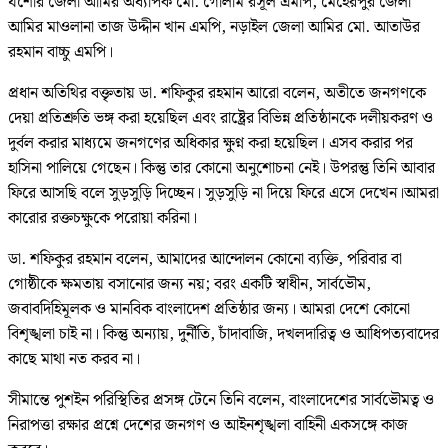
যশোর জেলা আমির অধ্যাপক মো. গোলাম রসূল এমপি, মেহেরপুর জেলা
আমির মাওলানা তাজ উদ্দীন খান এমপি, নড়াইল জেলা আমির মো. আতাউর
রহমান বাচ্চু এমপি।
প্রধান অতিথির বক্তৃতায় ডা. শফিকুর রহমান আরো বলেন, অতীতে জনগণকে
দেয়া প্রতিশ্রুতি ভঙ্গ করা হয়েছিল এবং রাষ্ট্রের বিভিন্ন প্রতিষ্ঠানকে দলীয়করণ ও
দুর্বল করার মাধ্যমে জনগণের অধিকার ক্ষুণ্ন করা হয়েছিল। এসব করার পর
হাসিনা পালিয়ে গেছেন। কিন্তু তার কোনো অনুশোচনা নেই। উপরন্তু তিনি আবার
ফিরে আসছি বলে সুড়সুড়ি দিচ্ছেন। সুড়সুড়ি না দিয়ে ফিরে এসে দেখেন।আমরা
কারোর রক্তচক্ষুকে পরোয়া করিনা।
ডা. শফিকুর রহমান বলেন, আমাদের আন্দোলন কোনো ব্যক্তি, পরিবার বা
গোষ্ঠীকে ক্ষমতায় বসানোর জন্য নয়; বরং একটি স্বাধীন, সার্বভৌম,
জবাবদিহিমূলক ও মানবিক বাংলাদেশ প্রতিষ্ঠার জন্য। আমরা দেশে কোনো
বিশৃঙ্খলা চাই না। কিন্তু অন্যায়, দুর্নীতি, চাঁদাবাজি, দখলদারিত্ব ও আধিপত্যবাদের
কাছে মাথা নত করব না।
সীমান্তে পুশইন পরিস্থিতির প্রসঙ্গ টেনে তিনি বলেন, বাংলাদেশের সার্বভৌমত্ব ও
নিরাপত্তা রক্ষার প্রশ্নে দেশের জনগণ ও আইনশৃঙ্খলা বাহিনী একসঙ্গে কাজ