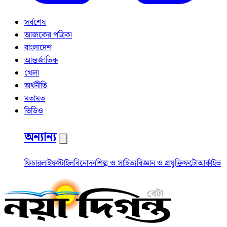
সর্বশেষ
আজকের পত্রিকা
বাংলাদেশ
আন্তর্জাতিক
খেলা
অর্থনীতি
মতামত
ভিডিও
অন্যান্য
ফিচার
লাইফস্টাইল
বিনোদন
শিল্প ও সাহিত্য
বিজ্ঞান ও প্রযুক্তি
ফটো
আর্কাইভ