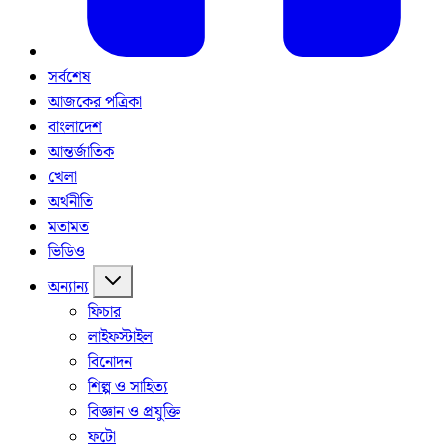
সর্বশেষ
আজকের পত্রিকা
বাংলাদেশ
আন্তর্জাতিক
খেলা
অর্থনীতি
মতামত
ভিডিও
অন্যান্য
ফিচার
লাইফস্টাইল
বিনোদন
শিল্প ও সাহিত্য
বিজ্ঞান ও প্রযুক্তি
ফটো