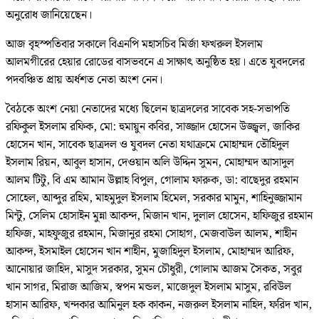
অনুরোধ জানিয়েছেন।
আজ বৃহস্পতিবার সকালে বিএনপি মহাসচিব মির্জা ফখরুল ইসলাম
আলমগীরের হেয়ার রোডের বাসভবনে এ সাক্ষাৎ অনুষ্ঠিত হয়। এতে যুবদলের
পদবঞ্চিত প্রায় অর্ধশত নেতা অংশ নেন।
বৈঠকে অংশ নেয়া নেতাদের মধ্যে ছিলেন ছাত্রদলের সাবেক সহ-সভাপতি
রফিকুল ইসলাম রফিক, মো: হুমায়ুন কবির, সাজ্জাদ হোসেন উজ্জ্বল, জাকির
হোসেন খান, সাবেক ছাত্রদল ও যুবদল নেতা যথাক্রমে মোহাম্মদ তৌহিদুল
ইসলাম রিয়ন, আবুল হাসান, দেওয়ান অলি উদ্দিন সুমন, মোহাম্মদ আসাদুল
আলম টিটু, বি এম আমান উল্লাহ বিপুল, গোলাম ফারুক, ডা: বাছেদুর রহমান
সোহেল, আব্দুর রহিম, মাহমুদুল ইসলাম হিমেল, সরকার মামুন, শাহিনুজ্জামান
মিন্টু, সেলিম হোসাইন মুন্না আকন্দ, মিজান খান, দুলাল হোসেন, হাফিজুর রহমান
হাফিজ, মাহফুজুর রহমান, মিজানুর রহমা সোহাগ, মেজবাউল আলম, শাহীন
আকন্দ, ইসমাইল হোসেন খান শাহীন, মুজাহিদুল ইসলাম, মোহাম্মদ আরিফ,
আনোয়ার জাহিদ, মাসুদ সরকার, সুমন চৌধুরী, গোলাম আজম সৈকত, সবুর
খান সাগর, মিরাজ আজিম, স্বপন মন্ডল, মাজেদুল ইসলাম মাসুম, রবিউল
হাসান আরিফ, খন্দকার আমিনুল হক কাকন, নজরুল ইসলাম নাহিদ, ফরিদ খান,