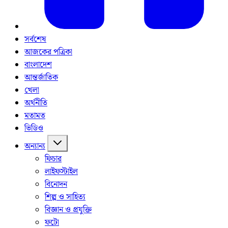
সর্বশেষ
আজকের পত্রিকা
বাংলাদেশ
আন্তর্জাতিক
খেলা
অর্থনীতি
মতামত
ভিডিও
অন্যান্য
ফিচার
লাইফস্টাইল
বিনোদন
শিল্প ও সাহিত্য
বিজ্ঞান ও প্রযুক্তি
ফটো