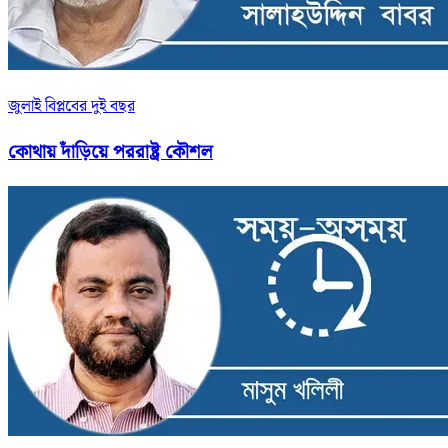
জুলাই বিপ্লবের দুই বছর
কোথায় দাঁড়িয়ে পররাষ্ট্র কৌশল