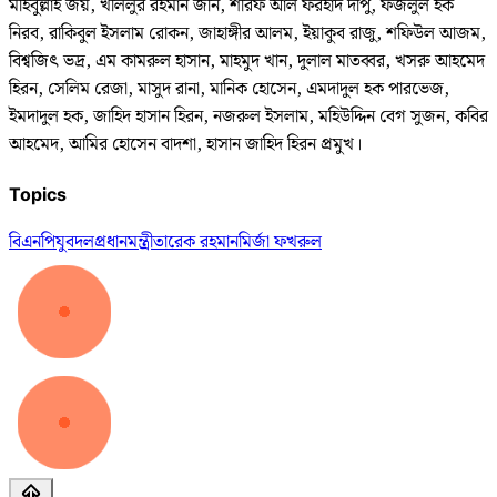
মহিবুল্লাহ জয়, খলিলুর রহমান জনি, শরিফ আল ফরহাদ দীপু, ফজলুল হক
নিরব, রাকিবুল ইসলাম রোকন, জাহাঙ্গীর আলম, ইয়াকুব রাজু, শফিউল আজম,
বিশ্বজিৎ ভদ্র, এম কামরুল হাসান, মাহমুদ খান, দুলাল মাতব্বর, খসরু আহমেদ
হিরন, সেলিম রেজা, মাসুদ রানা, মানিক হোসেন, এমদাদুল হক পারভেজ,
ইমদাদুল হক, জাহিদ হাসান হিরন, নজরুল ইসলাম, মহিউদ্দিন বেগ সুজন, কবির
আহমেদ, আমির হোসেন বাদশা, হাসান জাহিদ হিরন প্রমুখ।
Topics
বিএনপি
যুবদল
প্রধানমন্ত্রী
তারেক রহমান
মির্জা ফখরুল