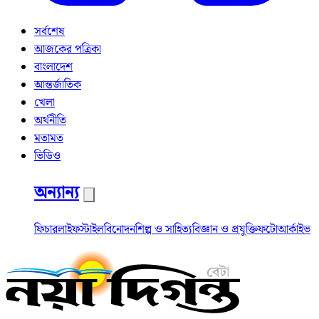
সর্বশেষ
আজকের পত্রিকা
বাংলাদেশ
আন্তর্জাতিক
খেলা
অর্থনীতি
মতামত
ভিডিও
অন্যান্য
ফিচার
লাইফস্টাইল
বিনোদন
শিল্প ও সাহিত্য
বিজ্ঞান ও প্রযুক্তি
ফটো
আর্কাইভ