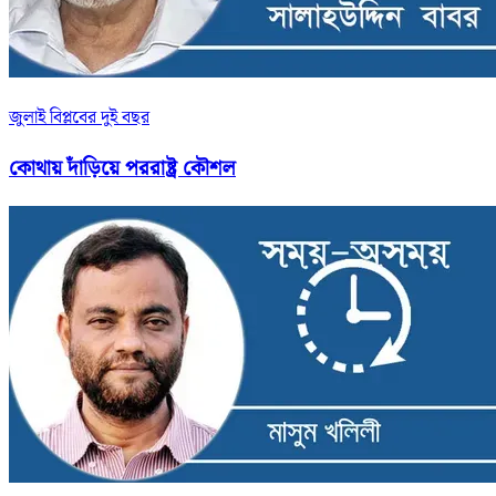
জুলাই বিপ্লবের দুই বছর
কোথায় দাঁড়িয়ে পররাষ্ট্র কৌশল