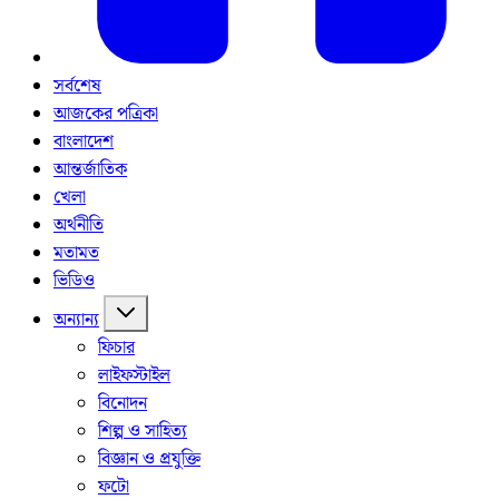
সর্বশেষ
আজকের পত্রিকা
বাংলাদেশ
আন্তর্জাতিক
খেলা
অর্থনীতি
মতামত
ভিডিও
অন্যান্য
ফিচার
লাইফস্টাইল
বিনোদন
শিল্প ও সাহিত্য
বিজ্ঞান ও প্রযুক্তি
ফটো