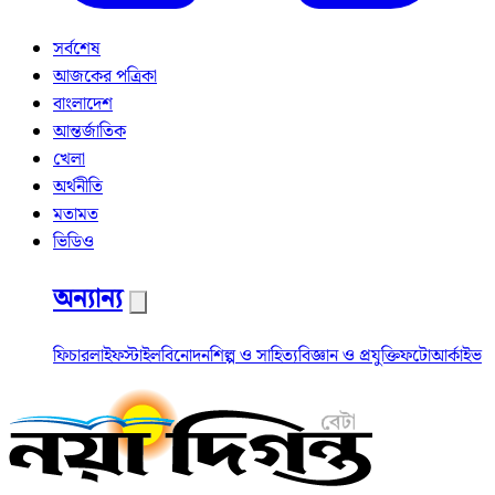
সর্বশেষ
আজকের পত্রিকা
বাংলাদেশ
আন্তর্জাতিক
খেলা
অর্থনীতি
মতামত
ভিডিও
অন্যান্য
ফিচার
লাইফস্টাইল
বিনোদন
শিল্প ও সাহিত্য
বিজ্ঞান ও প্রযুক্তি
ফটো
আর্কাইভ