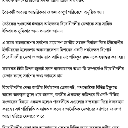
বিষয়ক উপদেষ্টা টিমের সদস্য আলী আহমাদ মাবরুর।
বৈঠকটি অত্যন্ত আন্তরিকতা ও হৃদ্যতাপূর্ণ পরিবেশে অনুষ্ঠিত হয়।
বৈঠকের শুরুতেই ইভারস আইজবস বিরোধীদলীয় নেতাকে তার সার্বিক
ইতিবাচক ভূমিকার জন্য ধন্যবাদ জানান।
এ সময় বাংলাদেশের সর্বশেষ ত্রয়োদশ জাতীয় সংসদ নির্বাচন নিয়ে ইউরোপীয়
ইউনিয়নের ইলেকশন অবজারভেশন মিশনের একটি পর্যবেক্ষণ রিপোর্ট
বিরোধীদলীয় নেতা ও জামায়াত আমির ডা: শফিকুর রহমানকে হস্তান্তর করা হয়।
সফররত ইইউ মিশন জুলাই সনদ বাস্তবায়নের অগ্রগতি সম্পর্কেও বিরোধীদলীয়
নেতার কাছে সর্বশেষ তথ্য জানতে চান।
বিরোধীদলীয় নেতা জাতীয় নির্বাচনের প্রেক্ষাপট, গণভোটসহ বিভিন্ন ইস্যুতে
তাদের অবস্থান তুলে ধরে জানান, জাতীয় ঐকমত্য কমিশনে বিএনপি বিভিন্ন
সংস্কারের বিষয়ে একমত হলেও পরবর্তীতে এগুলোর বাস্তবায়ন নিয়ে টালবাহানা
করছে। এই পরিস্থিতি অব্যাহত থাকলে রাজনৈতিক নেতাদের ব্যাপারে জনগণ
আস্থা হারিয়ে ফেলতে পারে।