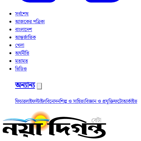
সর্বশেষ
আজকের পত্রিকা
বাংলাদেশ
আন্তর্জাতিক
খেলা
অর্থনীতি
মতামত
ভিডিও
অন্যান্য
ফিচার
লাইফস্টাইল
বিনোদন
শিল্প ও সাহিত্য
বিজ্ঞান ও প্রযুক্তি
ফটো
আর্কাইভ