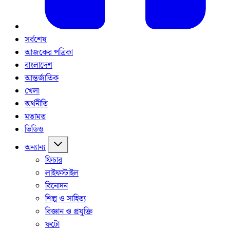
সর্বশেষ
আজকের পত্রিকা
বাংলাদেশ
আন্তর্জাতিক
খেলা
অর্থনীতি
মতামত
ভিডিও
অন্যান্য
ফিচার
লাইফস্টাইল
বিনোদন
শিল্প ও সাহিত্য
বিজ্ঞান ও প্রযুক্তি
ফটো