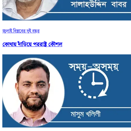
জুলাই বিপ্লবের দুই বছর
কোথায় দাঁড়িয়ে পররাষ্ট্র কৌশল