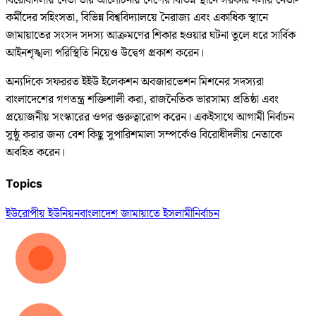
বিরোধীদলীয় নেতা তার আলোচনায় দেশের বিভিন্ন স্থানে সরকার দলীয় নেতা-
কর্মীদের সহিংসতা, বিভিন্ন বিশ্ববিদ্যালয়ে নৈরাজ্য এবং একাধিক স্থানে
জামায়াতের সংসদ সদস্য আক্রমণের শিকার হওয়ার ঘটনা তুলে ধরে সার্বিক
আইনশৃঙ্খলা পরিস্থিতি নিয়েও উদ্বেগ প্রকাশ করেন।
অন্যদিকে সফররত ইইউ ইলেকশন অবজারভেশন মিশনের সদস্যরা
বাংলাদেশের গণতন্ত্র শক্তিশালী করা, রাজনৈতিক ভারসাম্য প্রতিষ্ঠা এবং
প্রয়োজনীয় সংস্কারের ওপর গুরুত্বারোপ করেন। একইসাথে আগামী নির্বাচন
সুষ্ঠু করার জন্য বেশ কিছু সুপারিশমালা সম্পর্কেও বিরোধীদলীয় নেতাকে
অবহিত করেন।
Topics
ইউরোপীয় ইউনিয়ন
বাংলাদেশ জামায়াতে ইসলামী
নির্বাচন