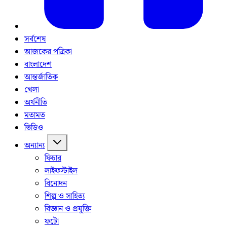
সর্বশেষ
আজকের পত্রিকা
বাংলাদেশ
আন্তর্জাতিক
খেলা
অর্থনীতি
মতামত
ভিডিও
অন্যান্য
ফিচার
লাইফস্টাইল
বিনোদন
শিল্প ও সাহিত্য
বিজ্ঞান ও প্রযুক্তি
ফটো