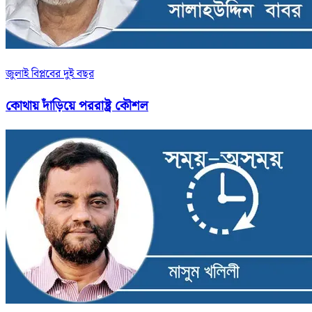
জুলাই বিপ্লবের দুই বছর
কোথায় দাঁড়িয়ে পররাষ্ট্র কৌশল