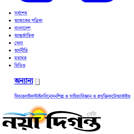
সর্বশেষ
আজকের পত্রিকা
বাংলাদেশ
আন্তর্জাতিক
খেলা
অর্থনীতি
মতামত
ভিডিও
অন্যান্য
ফিচার
লাইফস্টাইল
বিনোদন
শিল্প ও সাহিত্য
বিজ্ঞান ও প্রযুক্তি
ফটো
আর্কাইভ