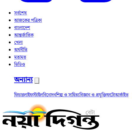
সর্বশেষ
আজকের পত্রিকা
বাংলাদেশ
আন্তর্জাতিক
খেলা
অর্থনীতি
মতামত
ভিডিও
অন্যান্য
ফিচার
লাইফস্টাইল
বিনোদন
শিল্প ও সাহিত্য
বিজ্ঞান ও প্রযুক্তি
ফটো
আর্কাইভ