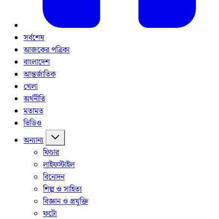
সর্বশেষ
আজকের পত্রিকা
বাংলাদেশ
আন্তর্জাতিক
খেলা
অর্থনীতি
মতামত
ভিডিও
অন্যান্য
ফিচার
লাইফস্টাইল
বিনোদন
শিল্প ও সাহিত্য
বিজ্ঞান ও প্রযুক্তি
ফটো