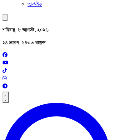
আর্কাইভ
শনিবার, ৮ আগস্ট, ২০২৬
২৪ শ্রাবণ, ১৪৩৩ বঙ্গাব্দ