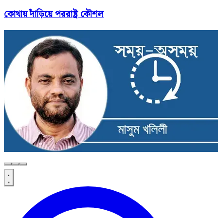
কোথায় দাঁড়িয়ে পররাষ্ট্র কৌশল