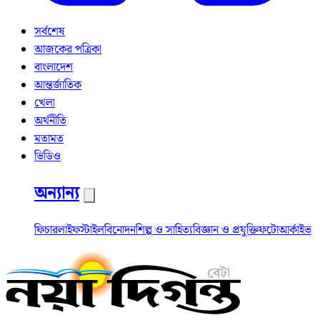
সর্বশেষ
আজকের পত্রিকা
বাংলাদেশ
আন্তর্জাতিক
খেলা
অর্থনীতি
মতামত
ভিডিও
অন্যান্য
ফিচার
লাইফস্টাইল
বিনোদন
শিল্প ও সাহিত্য
বিজ্ঞান ও প্রযুক্তি
ফটো
আর্কাইভ