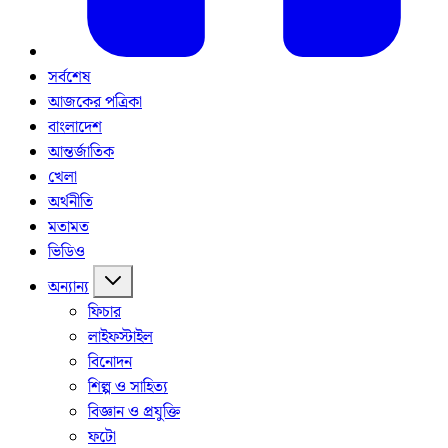
সর্বশেষ
আজকের পত্রিকা
বাংলাদেশ
আন্তর্জাতিক
খেলা
অর্থনীতি
মতামত
ভিডিও
অন্যান্য
ফিচার
লাইফস্টাইল
বিনোদন
শিল্প ও সাহিত্য
বিজ্ঞান ও প্রযুক্তি
ফটো