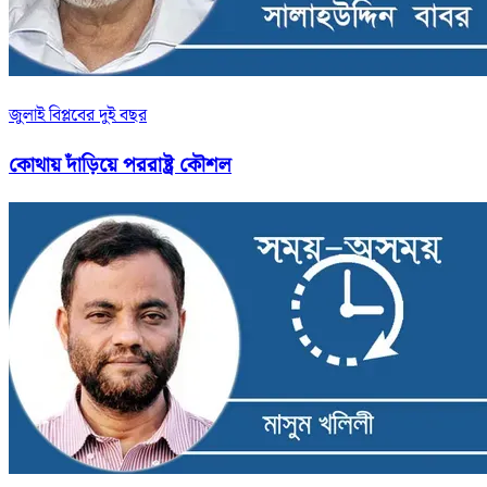
জুলাই বিপ্লবের দুই বছর
কোথায় দাঁড়িয়ে পররাষ্ট্র কৌশল