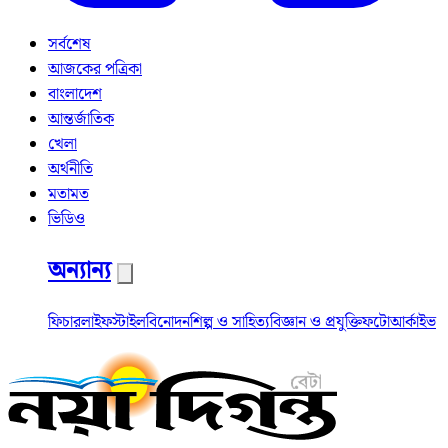
সর্বশেষ
আজকের পত্রিকা
বাংলাদেশ
আন্তর্জাতিক
খেলা
অর্থনীতি
মতামত
ভিডিও
অন্যান্য
ফিচার
লাইফস্টাইল
বিনোদন
শিল্প ও সাহিত্য
বিজ্ঞান ও প্রযুক্তি
ফটো
আর্কাইভ