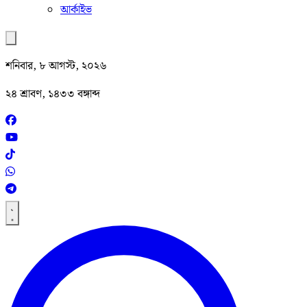
আর্কাইভ
শনিবার, ৮ আগস্ট, ২০২৬
২৪ শ্রাবণ, ১৪৩৩ বঙ্গাব্দ