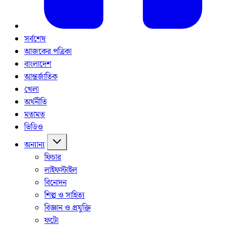
সর্বশেষ
আজকের পত্রিকা
বাংলাদেশ
আন্তর্জাতিক
খেলা
অর্থনীতি
মতামত
ভিডিও
অন্যান্য
ফিচার
লাইফস্টাইল
বিনোদন
শিল্প ও সাহিত্য
বিজ্ঞান ও প্রযুক্তি
ফটো