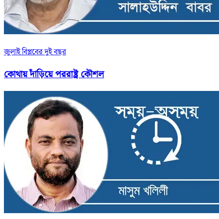
জুলাই বিপ্লবের দুই বছর
কোথায় দাঁড়িয়ে পররাষ্ট্র কৌশল