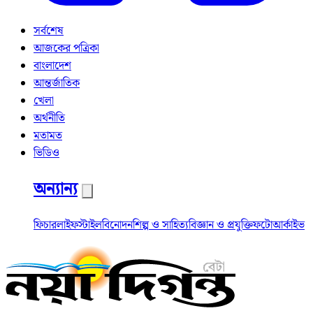
সর্বশেষ
আজকের পত্রিকা
বাংলাদেশ
আন্তর্জাতিক
খেলা
অর্থনীতি
মতামত
ভিডিও
অন্যান্য
ফিচার
লাইফস্টাইল
বিনোদন
শিল্প ও সাহিত্য
বিজ্ঞান ও প্রযুক্তি
ফটো
আর্কাইভ