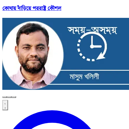
কোথায় দাঁড়িয়ে পররাষ্ট্র কৌশল