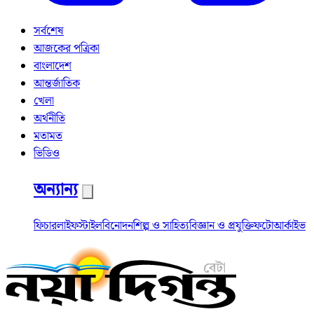
সর্বশেষ
আজকের পত্রিকা
বাংলাদেশ
আন্তর্জাতিক
খেলা
অর্থনীতি
মতামত
ভিডিও
অন্যান্য
ফিচার
লাইফস্টাইল
বিনোদন
শিল্প ও সাহিত্য
বিজ্ঞান ও প্রযুক্তি
ফটো
আর্কাইভ