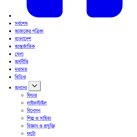
সর্বশেষ
আজকের পত্রিকা
বাংলাদেশ
আন্তর্জাতিক
খেলা
অর্থনীতি
মতামত
ভিডিও
অন্যান্য
ফিচার
লাইফস্টাইল
বিনোদন
শিল্প ও সাহিত্য
বিজ্ঞান ও প্রযুক্তি
ফটো