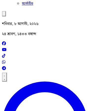
আর্কাইভ
শনিবার, ৮ আগস্ট, ২০২৬
২৪ শ্রাবণ, ১৪৩৩ বঙ্গাব্দ