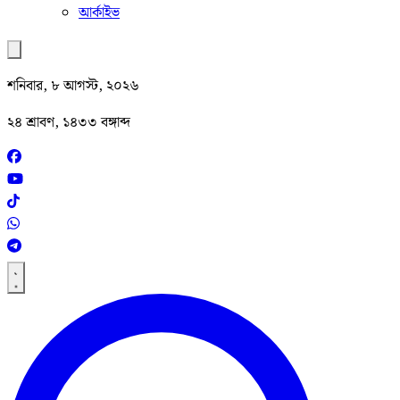
আর্কাইভ
শনিবার, ৮ আগস্ট, ২০২৬
২৪ শ্রাবণ, ১৪৩৩ বঙ্গাব্দ