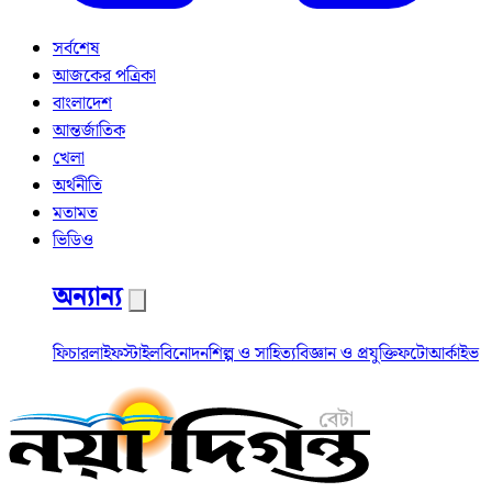
সর্বশেষ
আজকের পত্রিকা
বাংলাদেশ
আন্তর্জাতিক
খেলা
অর্থনীতি
মতামত
ভিডিও
অন্যান্য
ফিচার
লাইফস্টাইল
বিনোদন
শিল্প ও সাহিত্য
বিজ্ঞান ও প্রযুক্তি
ফটো
আর্কাইভ