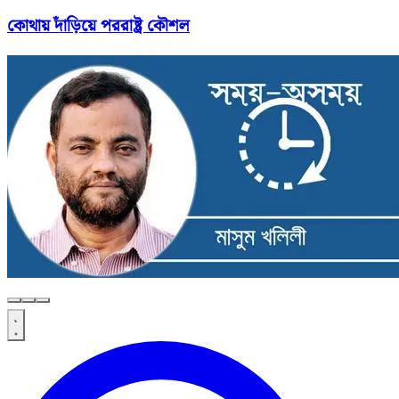
কোথায় দাঁড়িয়ে পররাষ্ট্র কৌশল