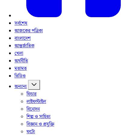
সর্বশেষ
আজকের পত্রিকা
বাংলাদেশ
আন্তর্জাতিক
খেলা
অর্থনীতি
মতামত
ভিডিও
অন্যান্য
ফিচার
লাইফস্টাইল
বিনোদন
শিল্প ও সাহিত্য
বিজ্ঞান ও প্রযুক্তি
ফটো