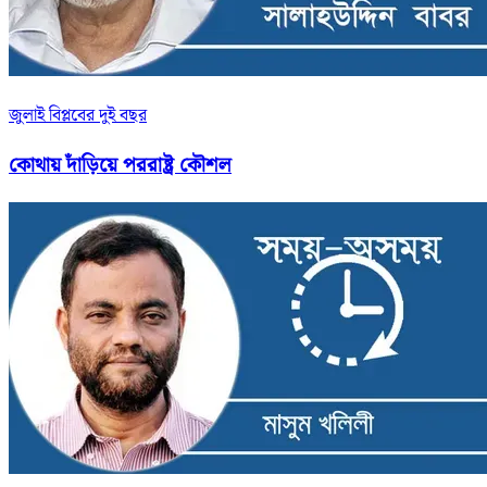
জুলাই বিপ্লবের দুই বছর
কোথায় দাঁড়িয়ে পররাষ্ট্র কৌশল