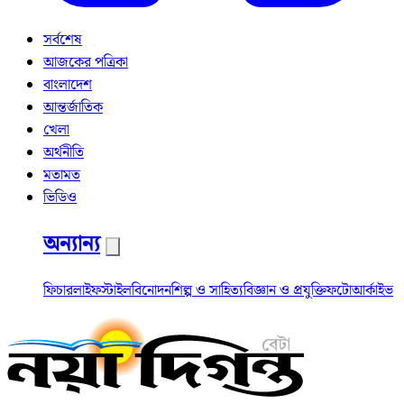
সর্বশেষ
আজকের পত্রিকা
বাংলাদেশ
আন্তর্জাতিক
খেলা
অর্থনীতি
মতামত
ভিডিও
অন্যান্য
ফিচার
লাইফস্টাইল
বিনোদন
শিল্প ও সাহিত্য
বিজ্ঞান ও প্রযুক্তি
ফটো
আর্কাইভ