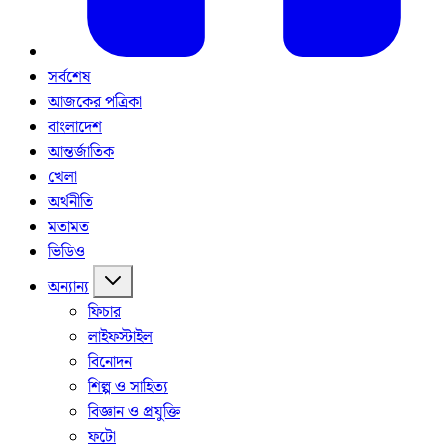
সর্বশেষ
আজকের পত্রিকা
বাংলাদেশ
আন্তর্জাতিক
খেলা
অর্থনীতি
মতামত
ভিডিও
অন্যান্য
ফিচার
লাইফস্টাইল
বিনোদন
শিল্প ও সাহিত্য
বিজ্ঞান ও প্রযুক্তি
ফটো