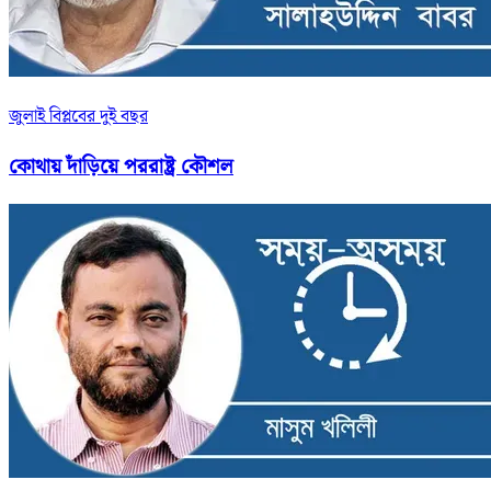
জুলাই বিপ্লবের দুই বছর
কোথায় দাঁড়িয়ে পররাষ্ট্র কৌশল