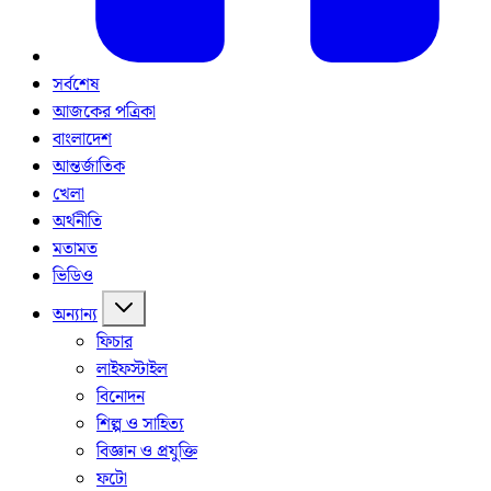
সর্বশেষ
আজকের পত্রিকা
বাংলাদেশ
আন্তর্জাতিক
খেলা
অর্থনীতি
মতামত
ভিডিও
অন্যান্য
ফিচার
লাইফস্টাইল
বিনোদন
শিল্প ও সাহিত্য
বিজ্ঞান ও প্রযুক্তি
ফটো