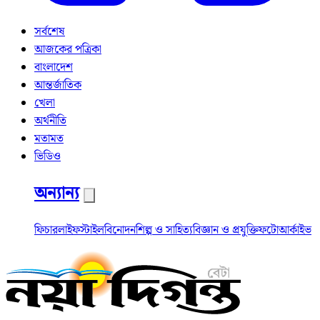
সর্বশেষ
আজকের পত্রিকা
বাংলাদেশ
আন্তর্জাতিক
খেলা
অর্থনীতি
মতামত
ভিডিও
অন্যান্য
ফিচার
লাইফস্টাইল
বিনোদন
শিল্প ও সাহিত্য
বিজ্ঞান ও প্রযুক্তি
ফটো
আর্কাইভ