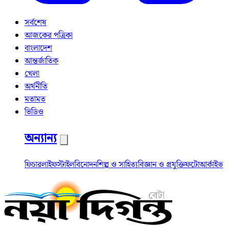
সর্বশেষ
আজকের পত্রিকা
বাংলাদেশ
আন্তর্জাতিক
খেলা
অর্থনীতি
মতামত
ভিডিও
অন্যান্য
ফিচার
লাইফস্টাইল
বিনোদন
শিল্প ও সাহিত্য
বিজ্ঞান ও প্রযুক্তি
ফটো
আর্কাইভ