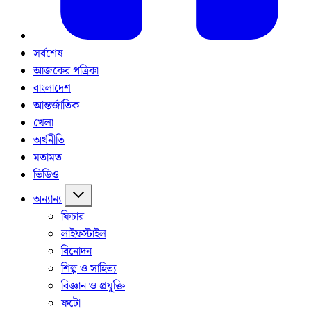
সর্বশেষ
আজকের পত্রিকা
বাংলাদেশ
আন্তর্জাতিক
খেলা
অর্থনীতি
মতামত
ভিডিও
অন্যান্য
ফিচার
লাইফস্টাইল
বিনোদন
শিল্প ও সাহিত্য
বিজ্ঞান ও প্রযুক্তি
ফটো