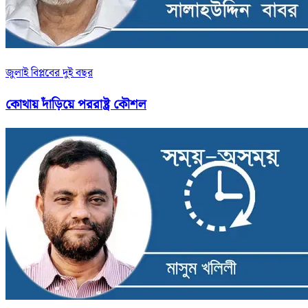
জুলাই বিপ্লবের দুই বছর
কোথায় দাঁড়িয়ে পররাষ্ট্র কৌশল