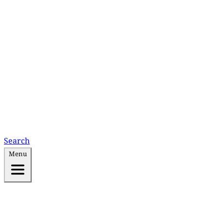
Search
Menu