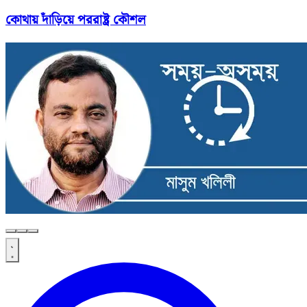
কোথায় দাঁড়িয়ে পররাষ্ট্র কৌশল