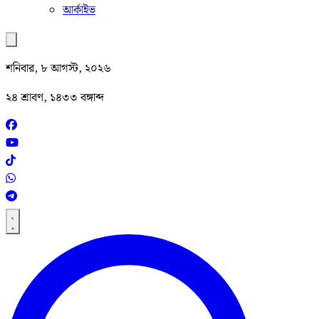
আর্কাইভ
শনিবার, ৮ আগস্ট, ২০২৬
২৪ শ্রাবণ, ১৪৩৩ বঙ্গাব্দ