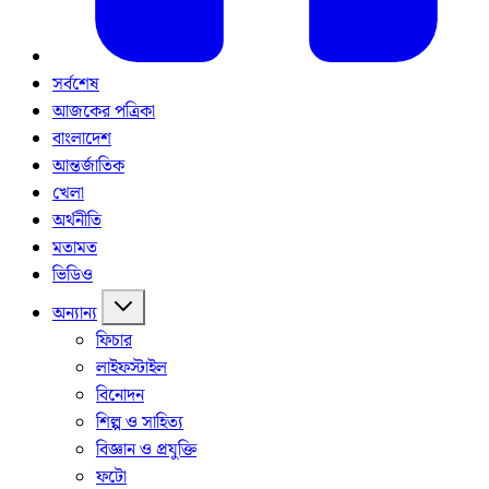
সর্বশেষ
আজকের পত্রিকা
বাংলাদেশ
আন্তর্জাতিক
খেলা
অর্থনীতি
মতামত
ভিডিও
অন্যান্য
ফিচার
লাইফস্টাইল
বিনোদন
শিল্প ও সাহিত্য
বিজ্ঞান ও প্রযুক্তি
ফটো