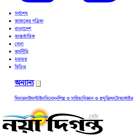
সর্বশেষ
আজকের পত্রিকা
বাংলাদেশ
আন্তর্জাতিক
খেলা
অর্থনীতি
মতামত
ভিডিও
অন্যান্য
ফিচার
লাইফস্টাইল
বিনোদন
শিল্প ও সাহিত্য
বিজ্ঞান ও প্রযুক্তি
ফটো
আর্কাইভ