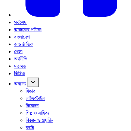
সর্বশেষ
আজকের পত্রিকা
বাংলাদেশ
আন্তর্জাতিক
খেলা
অর্থনীতি
মতামত
ভিডিও
অন্যান্য
ফিচার
লাইফস্টাইল
বিনোদন
শিল্প ও সাহিত্য
বিজ্ঞান ও প্রযুক্তি
ফটো