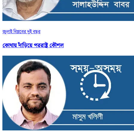
জুলাই বিপ্লবের দুই বছর
কোথায় দাঁড়িয়ে পররাষ্ট্র কৌশল