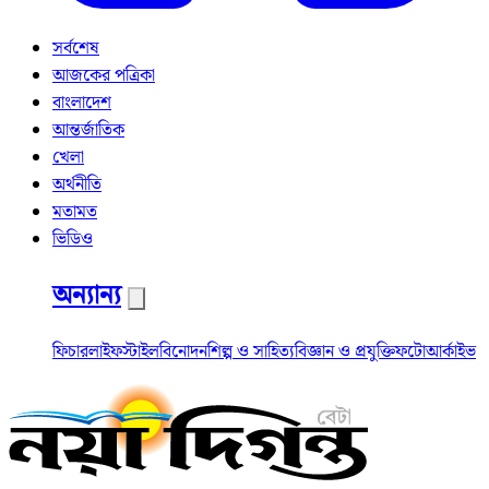
সর্বশেষ
আজকের পত্রিকা
বাংলাদেশ
আন্তর্জাতিক
খেলা
অর্থনীতি
মতামত
ভিডিও
অন্যান্য
ফিচার
লাইফস্টাইল
বিনোদন
শিল্প ও সাহিত্য
বিজ্ঞান ও প্রযুক্তি
ফটো
আর্কাইভ