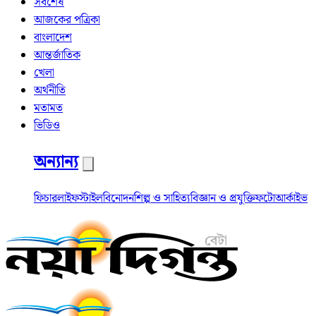
সর্বশেষ
আজকের পত্রিকা
বাংলাদেশ
আন্তর্জাতিক
খেলা
অর্থনীতি
মতামত
ভিডিও
অন্যান্য
ফিচার
লাইফস্টাইল
বিনোদন
শিল্প ও সাহিত্য
বিজ্ঞান ও প্রযুক্তি
ফটো
আর্কাইভ