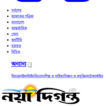
সর্বশেষ
আজকের পত্রিকা
বাংলাদেশ
আন্তর্জাতিক
খেলা
অর্থনীতি
মতামত
ভিডিও
অন্যান্য
ফিচার
লাইফস্টাইল
বিনোদন
শিল্প ও সাহিত্য
বিজ্ঞান ও প্রযুক্তি
ফটো
আর্কাইভ