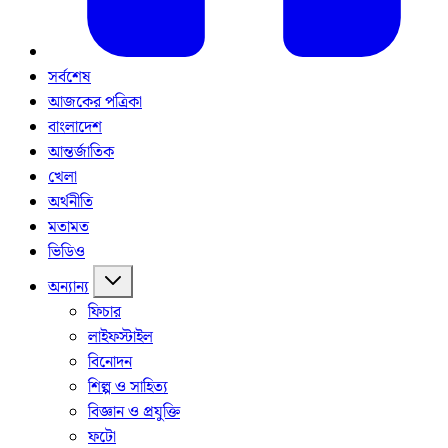
সর্বশেষ
আজকের পত্রিকা
বাংলাদেশ
আন্তর্জাতিক
খেলা
অর্থনীতি
মতামত
ভিডিও
অন্যান্য
ফিচার
লাইফস্টাইল
বিনোদন
শিল্প ও সাহিত্য
বিজ্ঞান ও প্রযুক্তি
ফটো