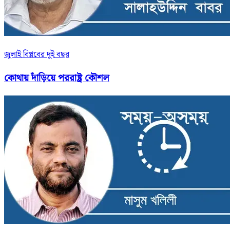
জুলাই বিপ্লবের দুই বছর
কোথায় দাঁড়িয়ে পররাষ্ট্র কৌশল