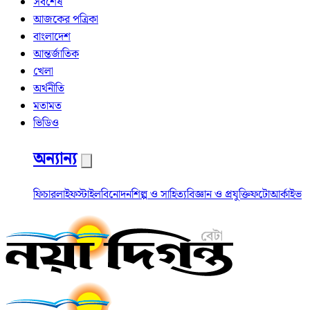
সর্বশেষ
আজকের পত্রিকা
বাংলাদেশ
আন্তর্জাতিক
খেলা
অর্থনীতি
মতামত
ভিডিও
অন্যান্য
ফিচার
লাইফস্টাইল
বিনোদন
শিল্প ও সাহিত্য
বিজ্ঞান ও প্রযুক্তি
ফটো
আর্কাইভ