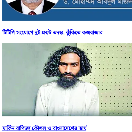
টিটিপি সংযোগে দুই ফ্রন্টে তদন্ত, ঝুঁকিতে কক্সবাজার
মার্কিন বাণিজ্য কৌশল ও বাংলাদেশের স্বার্থ