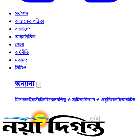
সর্বশেষ
আজকের পত্রিকা
বাংলাদেশ
আন্তর্জাতিক
খেলা
অর্থনীতি
মতামত
ভিডিও
অন্যান্য
ফিচার
লাইফস্টাইল
বিনোদন
শিল্প ও সাহিত্য
বিজ্ঞান ও প্রযুক্তি
ফটো
আর্কাইভ