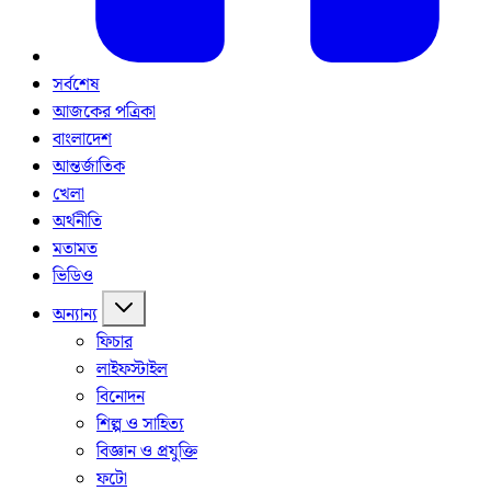
সর্বশেষ
আজকের পত্রিকা
বাংলাদেশ
আন্তর্জাতিক
খেলা
অর্থনীতি
মতামত
ভিডিও
অন্যান্য
ফিচার
লাইফস্টাইল
বিনোদন
শিল্প ও সাহিত্য
বিজ্ঞান ও প্রযুক্তি
ফটো