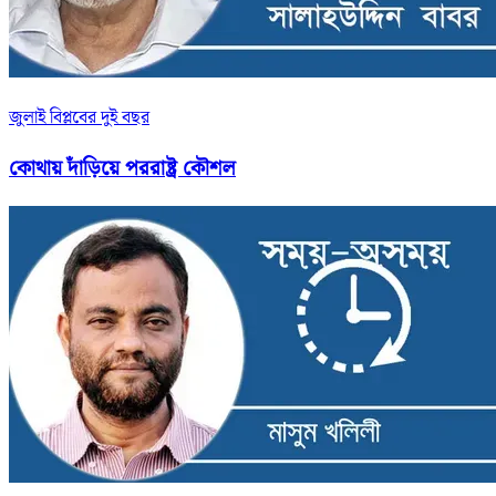
জুলাই বিপ্লবের দুই বছর
কোথায় দাঁড়িয়ে পররাষ্ট্র কৌশল