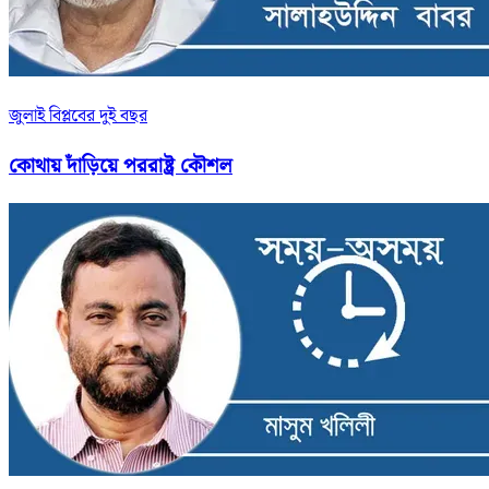
জুলাই বিপ্লবের দুই বছর
কোথায় দাঁড়িয়ে পররাষ্ট্র কৌশল