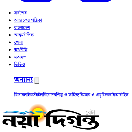
সর্বশেষ
আজকের পত্রিকা
বাংলাদেশ
আন্তর্জাতিক
খেলা
অর্থনীতি
মতামত
ভিডিও
অন্যান্য
ফিচার
লাইফস্টাইল
বিনোদন
শিল্প ও সাহিত্য
বিজ্ঞান ও প্রযুক্তি
ফটো
আর্কাইভ