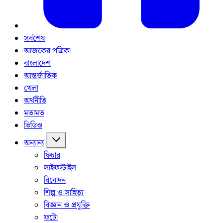
সর্বশেষ
আজকের পত্রিকা
বাংলাদেশ
আন্তর্জাতিক
খেলা
অর্থনীতি
মতামত
ভিডিও
অন্যান্য
ফিচার
লাইফস্টাইল
বিনোদন
শিল্প ও সাহিত্য
বিজ্ঞান ও প্রযুক্তি
ফটো