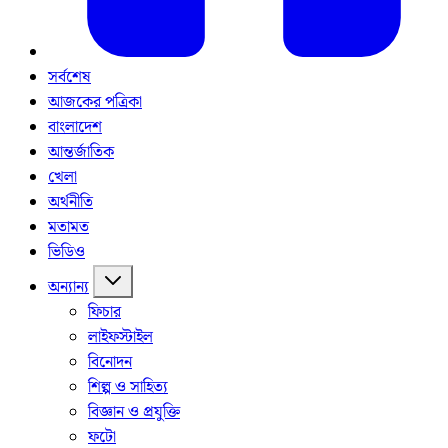
সর্বশেষ
আজকের পত্রিকা
বাংলাদেশ
আন্তর্জাতিক
খেলা
অর্থনীতি
মতামত
ভিডিও
অন্যান্য
ফিচার
লাইফস্টাইল
বিনোদন
শিল্প ও সাহিত্য
বিজ্ঞান ও প্রযুক্তি
ফটো