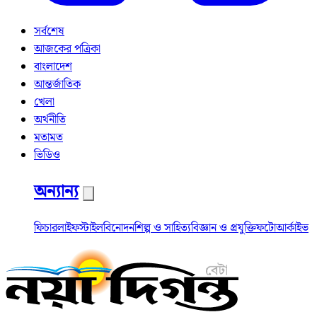
সর্বশেষ
আজকের পত্রিকা
বাংলাদেশ
আন্তর্জাতিক
খেলা
অর্থনীতি
মতামত
ভিডিও
অন্যান্য
ফিচার
লাইফস্টাইল
বিনোদন
শিল্প ও সাহিত্য
বিজ্ঞান ও প্রযুক্তি
ফটো
আর্কাইভ