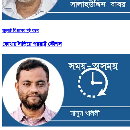
জুলাই বিপ্লবের দুই বছর
কোথায় দাঁড়িয়ে পররাষ্ট্র কৌশল