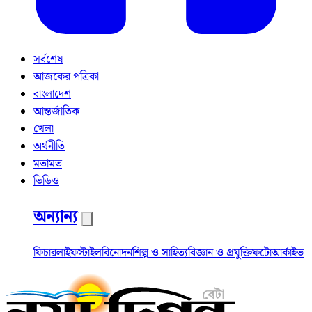
সর্বশেষ
আজকের পত্রিকা
বাংলাদেশ
আন্তর্জাতিক
খেলা
অর্থনীতি
মতামত
ভিডিও
অন্যান্য
ফিচার
লাইফস্টাইল
বিনোদন
শিল্প ও সাহিত্য
বিজ্ঞান ও প্রযুক্তি
ফটো
আর্কাইভ