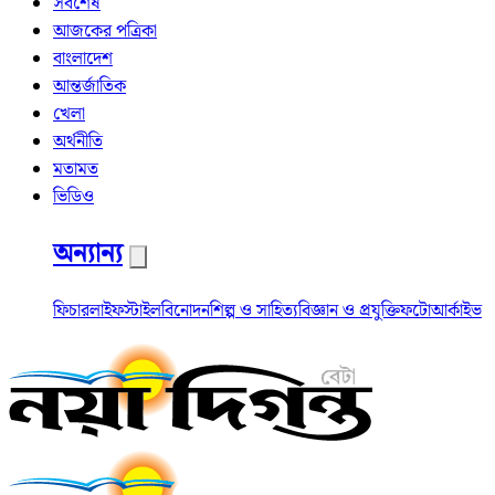
সর্বশেষ
আজকের পত্রিকা
বাংলাদেশ
আন্তর্জাতিক
খেলা
অর্থনীতি
মতামত
ভিডিও
অন্যান্য
ফিচার
লাইফস্টাইল
বিনোদন
শিল্প ও সাহিত্য
বিজ্ঞান ও প্রযুক্তি
ফটো
আর্কাইভ