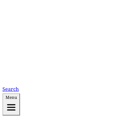
Search
Menu