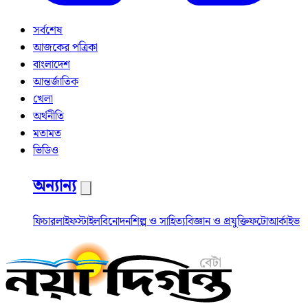
সর্বশেষ
আজকের পত্রিকা
বাংলাদেশ
আন্তর্জাতিক
খেলা
অর্থনীতি
মতামত
ভিডিও
অন্যান্য
ফিচার
লাইফস্টাইল
বিনোদন
শিল্প ও সাহিত্য
বিজ্ঞান ও প্রযুক্তি
ফটো
আর্কাইভ