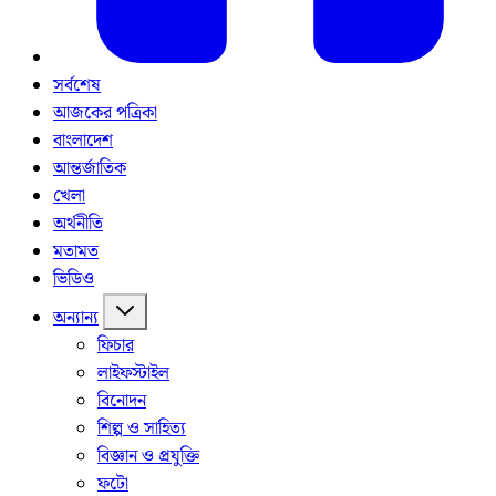
সর্বশেষ
আজকের পত্রিকা
বাংলাদেশ
আন্তর্জাতিক
খেলা
অর্থনীতি
মতামত
ভিডিও
অন্যান্য
ফিচার
লাইফস্টাইল
বিনোদন
শিল্প ও সাহিত্য
বিজ্ঞান ও প্রযুক্তি
ফটো