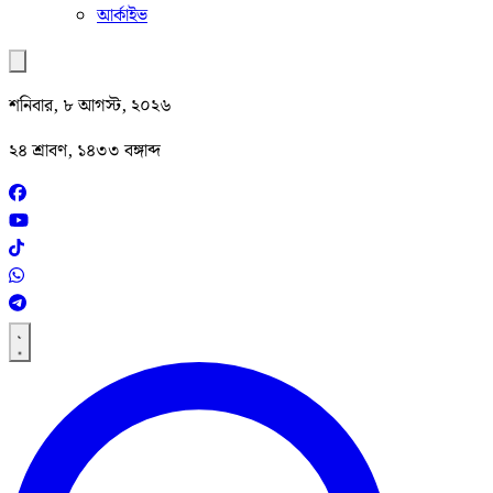
আর্কাইভ
শনিবার, ৮ আগস্ট, ২০২৬
২৪ শ্রাবণ, ১৪৩৩ বঙ্গাব্দ