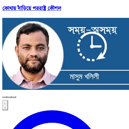
কোথায় দাঁড়িয়ে পররাষ্ট্র কৌশল