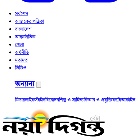
সর্বশেষ
আজকের পত্রিকা
বাংলাদেশ
আন্তর্জাতিক
খেলা
অর্থনীতি
মতামত
ভিডিও
অন্যান্য
ফিচার
লাইফস্টাইল
বিনোদন
শিল্প ও সাহিত্য
বিজ্ঞান ও প্রযুক্তি
ফটো
আর্কাইভ