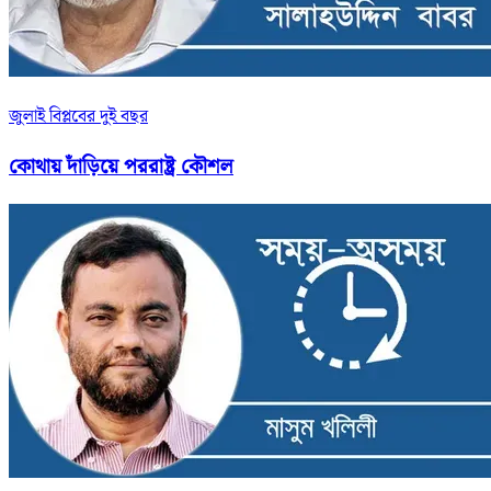
জুলাই বিপ্লবের দুই বছর
কোথায় দাঁড়িয়ে পররাষ্ট্র কৌশল