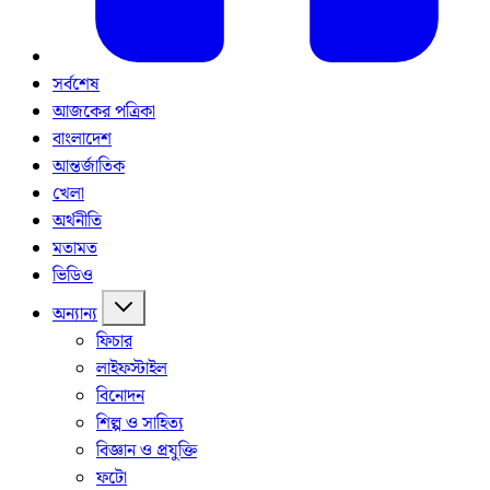
সর্বশেষ
আজকের পত্রিকা
বাংলাদেশ
আন্তর্জাতিক
খেলা
অর্থনীতি
মতামত
ভিডিও
অন্যান্য
ফিচার
লাইফস্টাইল
বিনোদন
শিল্প ও সাহিত্য
বিজ্ঞান ও প্রযুক্তি
ফটো