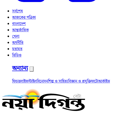
সর্বশেষ
আজকের পত্রিকা
বাংলাদেশ
আন্তর্জাতিক
খেলা
অর্থনীতি
মতামত
ভিডিও
অন্যান্য
ফিচার
লাইফস্টাইল
বিনোদন
শিল্প ও সাহিত্য
বিজ্ঞান ও প্রযুক্তি
ফটো
আর্কাইভ