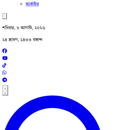
আর্কাইভ
শনিবার, ৮ আগস্ট, ২০২৬
২৪ শ্রাবণ, ১৪৩৩ বঙ্গাব্দ