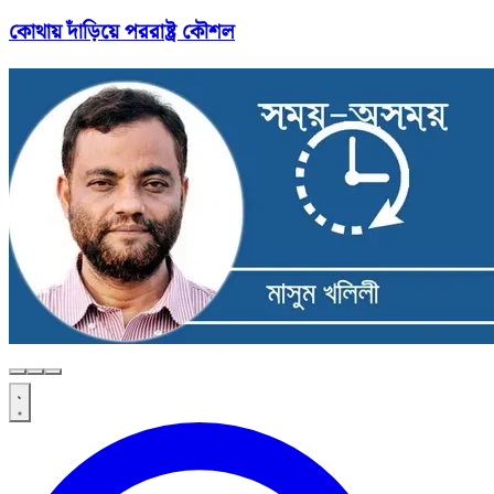
কোথায় দাঁড়িয়ে পররাষ্ট্র কৌশল