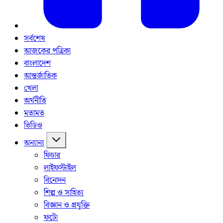
সর্বশেষ
আজকের পত্রিকা
বাংলাদেশ
আন্তর্জাতিক
খেলা
অর্থনীতি
মতামত
ভিডিও
অন্যান্য
ফিচার
লাইফস্টাইল
বিনোদন
শিল্প ও সাহিত্য
বিজ্ঞান ও প্রযুক্তি
ফটো