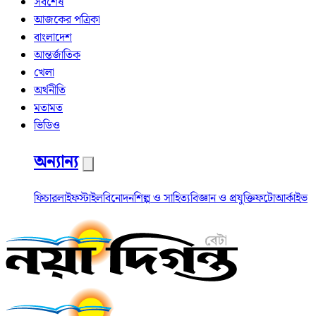
সর্বশেষ
আজকের পত্রিকা
বাংলাদেশ
আন্তর্জাতিক
খেলা
অর্থনীতি
মতামত
ভিডিও
অন্যান্য
ফিচার
লাইফস্টাইল
বিনোদন
শিল্প ও সাহিত্য
বিজ্ঞান ও প্রযুক্তি
ফটো
আর্কাইভ