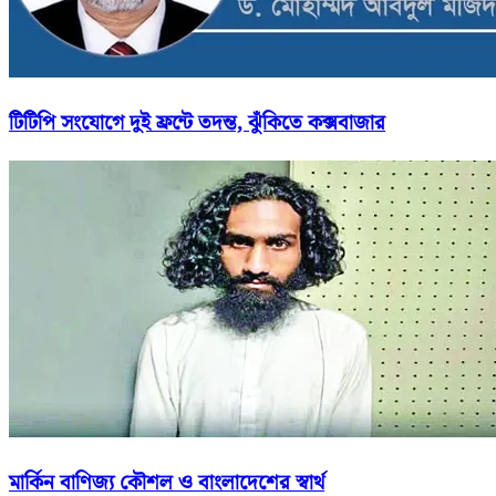
টিটিপি সংযোগে দুই ফ্রন্টে তদন্ত, ঝুঁকিতে কক্সবাজার
মার্কিন বাণিজ্য কৌশল ও বাংলাদেশের স্বার্থ