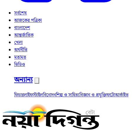
সর্বশেষ
আজকের পত্রিকা
বাংলাদেশ
আন্তর্জাতিক
খেলা
অর্থনীতি
মতামত
ভিডিও
অন্যান্য
ফিচার
লাইফস্টাইল
বিনোদন
শিল্প ও সাহিত্য
বিজ্ঞান ও প্রযুক্তি
ফটো
আর্কাইভ