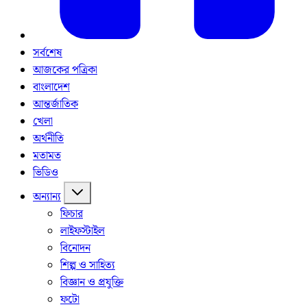
সর্বশেষ
আজকের পত্রিকা
বাংলাদেশ
আন্তর্জাতিক
খেলা
অর্থনীতি
মতামত
ভিডিও
অন্যান্য
ফিচার
লাইফস্টাইল
বিনোদন
শিল্প ও সাহিত্য
বিজ্ঞান ও প্রযুক্তি
ফটো