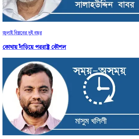
জুলাই বিপ্লবের দুই বছর
কোথায় দাঁড়িয়ে পররাষ্ট্র কৌশল