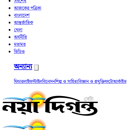
সর্বশেষ
আজকের পত্রিকা
বাংলাদেশ
আন্তর্জাতিক
খেলা
অর্থনীতি
মতামত
ভিডিও
অন্যান্য
ফিচার
লাইফস্টাইল
বিনোদন
শিল্প ও সাহিত্য
বিজ্ঞান ও প্রযুক্তি
ফটো
আর্কাইভ