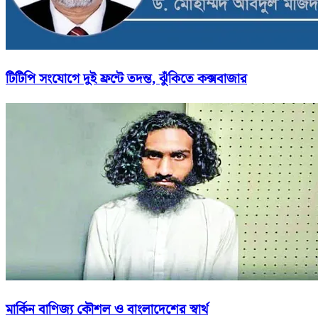
টিটিপি সংযোগে দুই ফ্রন্টে তদন্ত, ঝুঁকিতে কক্সবাজার
মার্কিন বাণিজ্য কৌশল ও বাংলাদেশের স্বার্থ