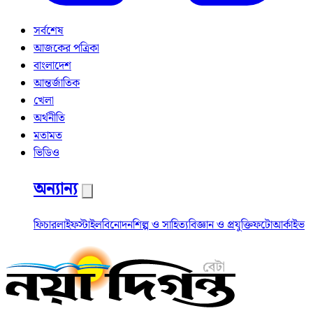
সর্বশেষ
আজকের পত্রিকা
বাংলাদেশ
আন্তর্জাতিক
খেলা
অর্থনীতি
মতামত
ভিডিও
অন্যান্য
ফিচার
লাইফস্টাইল
বিনোদন
শিল্প ও সাহিত্য
বিজ্ঞান ও প্রযুক্তি
ফটো
আর্কাইভ