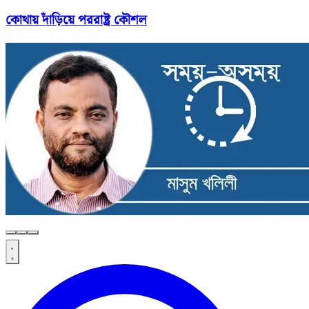
কোথায় দাঁড়িয়ে পররাষ্ট্র কৌশল