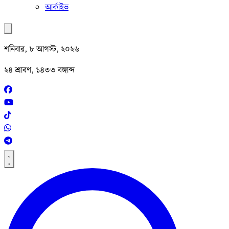
আর্কাইভ
শনিবার, ৮ আগস্ট, ২০২৬
২৪ শ্রাবণ, ১৪৩৩ বঙ্গাব্দ