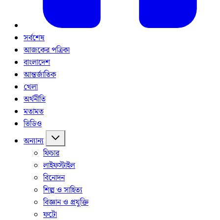
সর্বশেষ
আজকের পত্রিকা
বাংলাদেশ
আন্তর্জাতিক
খেলা
অর্থনীতি
মতামত
ভিডিও
অন্যান্য
ফিচার
লাইফস্টাইল
বিনোদন
শিল্প ও সাহিত্য
বিজ্ঞান ও প্রযুক্তি
ফটো