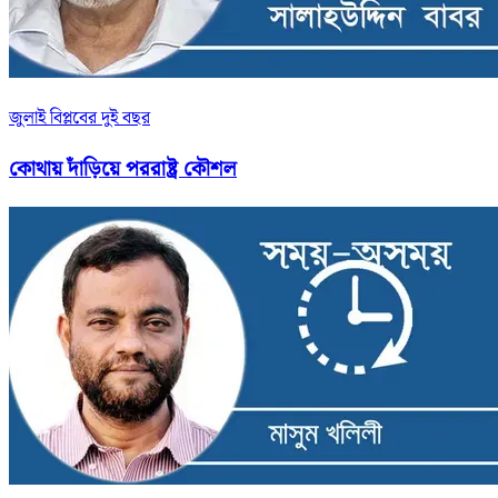
জুলাই বিপ্লবের দুই বছর
কোথায় দাঁড়িয়ে পররাষ্ট্র কৌশল