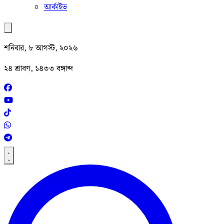
আর্কাইভ
শনিবার, ৮ আগস্ট, ২০২৬
২৪ শ্রাবণ, ১৪৩৩ বঙ্গাব্দ