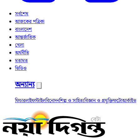
সর্বশেষ
আজকের পত্রিকা
বাংলাদেশ
আন্তর্জাতিক
খেলা
অর্থনীতি
মতামত
ভিডিও
অন্যান্য
ফিচার
লাইফস্টাইল
বিনোদন
শিল্প ও সাহিত্য
বিজ্ঞান ও প্রযুক্তি
ফটো
আর্কাইভ