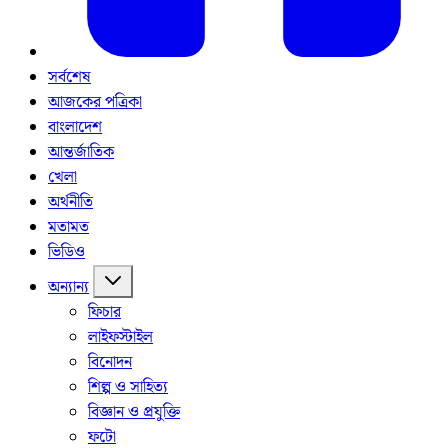
সর্বশেষ
আজকের পত্রিকা
বাংলাদেশ
আন্তর্জাতিক
খেলা
অর্থনীতি
মতামত
ভিডিও
অন্যান্য
ফিচার
লাইফস্টাইল
বিনোদন
শিল্প ও সাহিত্য
বিজ্ঞান ও প্রযুক্তি
ফটো