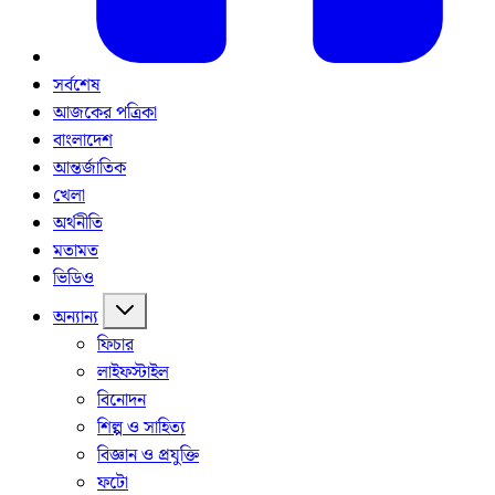
সর্বশেষ
আজকের পত্রিকা
বাংলাদেশ
আন্তর্জাতিক
খেলা
অর্থনীতি
মতামত
ভিডিও
অন্যান্য
ফিচার
লাইফস্টাইল
বিনোদন
শিল্প ও সাহিত্য
বিজ্ঞান ও প্রযুক্তি
ফটো