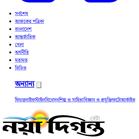
সর্বশেষ
আজকের পত্রিকা
বাংলাদেশ
আন্তর্জাতিক
খেলা
অর্থনীতি
মতামত
ভিডিও
অন্যান্য
ফিচার
লাইফস্টাইল
বিনোদন
শিল্প ও সাহিত্য
বিজ্ঞান ও প্রযুক্তি
ফটো
আর্কাইভ