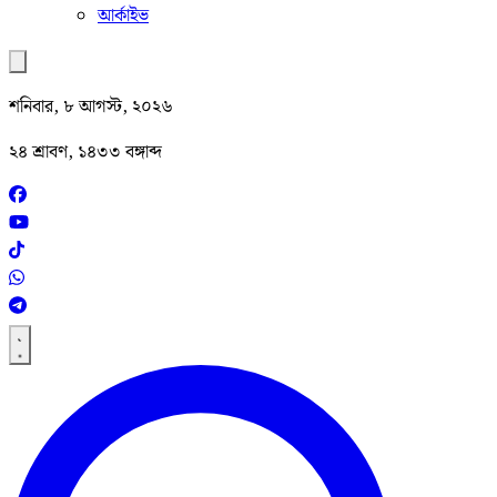
আর্কাইভ
শনিবার, ৮ আগস্ট, ২০২৬
২৪ শ্রাবণ, ১৪৩৩ বঙ্গাব্দ