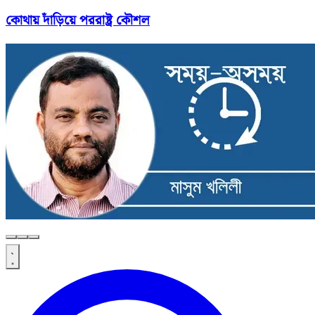
কোথায় দাঁড়িয়ে পররাষ্ট্র কৌশল