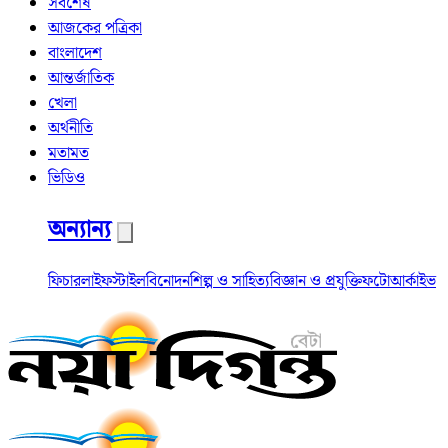
সর্বশেষ
আজকের পত্রিকা
বাংলাদেশ
আন্তর্জাতিক
খেলা
অর্থনীতি
মতামত
ভিডিও
অন্যান্য
ফিচার
লাইফস্টাইল
বিনোদন
শিল্প ও সাহিত্য
বিজ্ঞান ও প্রযুক্তি
ফটো
আর্কাইভ