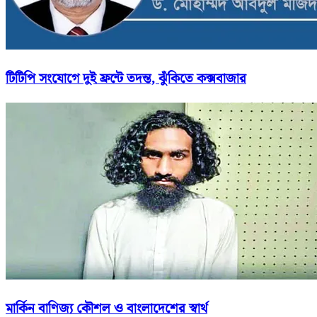
টিটিপি সংযোগে দুই ফ্রন্টে তদন্ত, ঝুঁকিতে কক্সবাজার
মার্কিন বাণিজ্য কৌশল ও বাংলাদেশের স্বার্থ