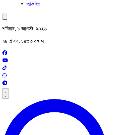
আর্কাইভ
শনিবার, ৮ আগস্ট, ২০২৬
২৪ শ্রাবণ, ১৪৩৩ বঙ্গাব্দ