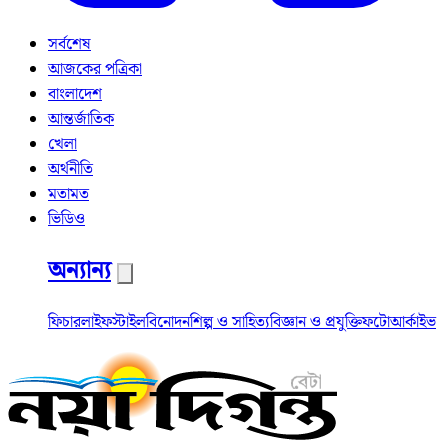
সর্বশেষ
আজকের পত্রিকা
বাংলাদেশ
আন্তর্জাতিক
খেলা
অর্থনীতি
মতামত
ভিডিও
অন্যান্য
ফিচার
লাইফস্টাইল
বিনোদন
শিল্প ও সাহিত্য
বিজ্ঞান ও প্রযুক্তি
ফটো
আর্কাইভ