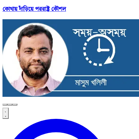
কোথায় দাঁড়িয়ে পররাষ্ট্র কৌশল