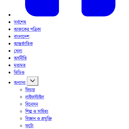
সর্বশেষ
আজকের পত্রিকা
বাংলাদেশ
আন্তর্জাতিক
খেলা
অর্থনীতি
মতামত
ভিডিও
অন্যান্য
ফিচার
লাইফস্টাইল
বিনোদন
শিল্প ও সাহিত্য
বিজ্ঞান ও প্রযুক্তি
ফটো