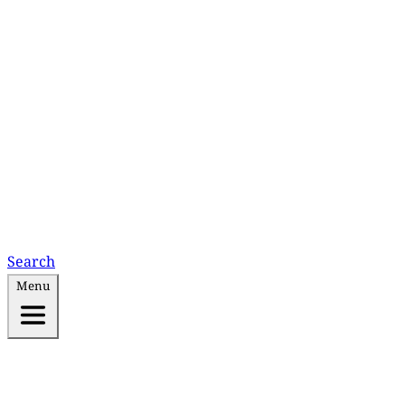
Search
Menu