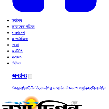
সর্বশেষ
আজকের পত্রিকা
বাংলাদেশ
আন্তর্জাতিক
খেলা
অর্থনীতি
মতামত
ভিডিও
অন্যান্য
ফিচার
লাইফস্টাইল
বিনোদন
শিল্প ও সাহিত্য
বিজ্ঞান ও প্রযুক্তি
ফটো
আর্কাইভ