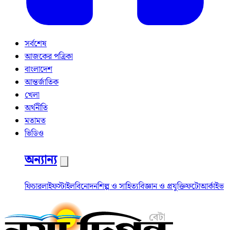
সর্বশেষ
আজকের পত্রিকা
বাংলাদেশ
আন্তর্জাতিক
খেলা
অর্থনীতি
মতামত
ভিডিও
অন্যান্য
ফিচার
লাইফস্টাইল
বিনোদন
শিল্প ও সাহিত্য
বিজ্ঞান ও প্রযুক্তি
ফটো
আর্কাইভ