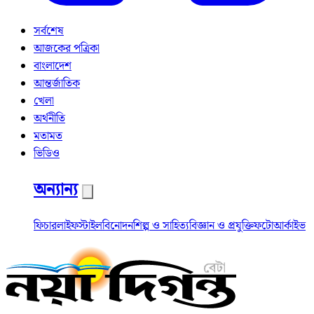
সর্বশেষ
আজকের পত্রিকা
বাংলাদেশ
আন্তর্জাতিক
খেলা
অর্থনীতি
মতামত
ভিডিও
অন্যান্য
ফিচার
লাইফস্টাইল
বিনোদন
শিল্প ও সাহিত্য
বিজ্ঞান ও প্রযুক্তি
ফটো
আর্কাইভ