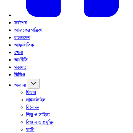
সর্বশেষ
আজকের পত্রিকা
বাংলাদেশ
আন্তর্জাতিক
খেলা
অর্থনীতি
মতামত
ভিডিও
অন্যান্য
ফিচার
লাইফস্টাইল
বিনোদন
শিল্প ও সাহিত্য
বিজ্ঞান ও প্রযুক্তি
ফটো