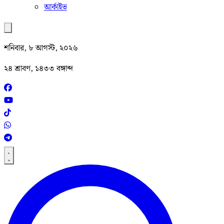
আর্কাইভ
শনিবার, ৮ আগস্ট, ২০২৬
২৪ শ্রাবণ, ১৪৩৩ বঙ্গাব্দ