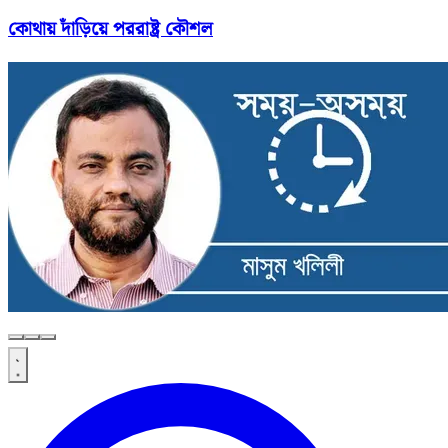
কোথায় দাঁড়িয়ে পররাষ্ট্র কৌশল