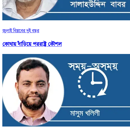
জুলাই বিপ্লবের দুই বছর
কোথায় দাঁড়িয়ে পররাষ্ট্র কৌশল