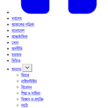
সর্বশেষ
আজকের পত্রিকা
বাংলাদেশ
আন্তর্জাতিক
খেলা
অর্থনীতি
মতামত
ভিডিও
অন্যান্য
ফিচার
লাইফস্টাইল
বিনোদন
শিল্প ও সাহিত্য
বিজ্ঞান ও প্রযুক্তি
ফটো