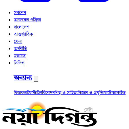
সর্বশেষ
আজকের পত্রিকা
বাংলাদেশ
আন্তর্জাতিক
খেলা
অর্থনীতি
মতামত
ভিডিও
অন্যান্য
ফিচার
লাইফস্টাইল
বিনোদন
শিল্প ও সাহিত্য
বিজ্ঞান ও প্রযুক্তি
ফটো
আর্কাইভ