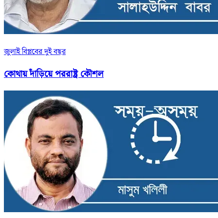
জুলাই বিপ্লবের দুই বছর
কোথায় দাঁড়িয়ে পররাষ্ট্র কৌশল