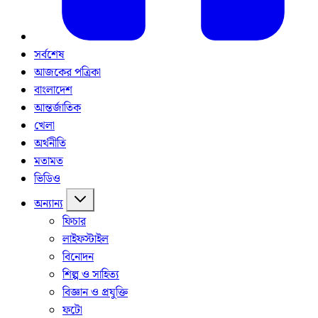
সর্বশেষ
আজকের পত্রিকা
বাংলাদেশ
আন্তর্জাতিক
খেলা
অর্থনীতি
মতামত
ভিডিও
অন্যান্য
ফিচার
লাইফস্টাইল
বিনোদন
শিল্প ও সাহিত্য
বিজ্ঞান ও প্রযুক্তি
ফটো