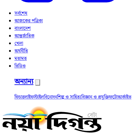
সর্বশেষ
আজকের পত্রিকা
বাংলাদেশ
আন্তর্জাতিক
খেলা
অর্থনীতি
মতামত
ভিডিও
অন্যান্য
ফিচার
লাইফস্টাইল
বিনোদন
শিল্প ও সাহিত্য
বিজ্ঞান ও প্রযুক্তি
ফটো
আর্কাইভ