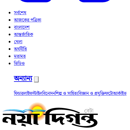
সর্বশেষ
আজকের পত্রিকা
বাংলাদেশ
আন্তর্জাতিক
খেলা
অর্থনীতি
মতামত
ভিডিও
অন্যান্য
ফিচার
লাইফস্টাইল
বিনোদন
শিল্প ও সাহিত্য
বিজ্ঞান ও প্রযুক্তি
ফটো
আর্কাইভ