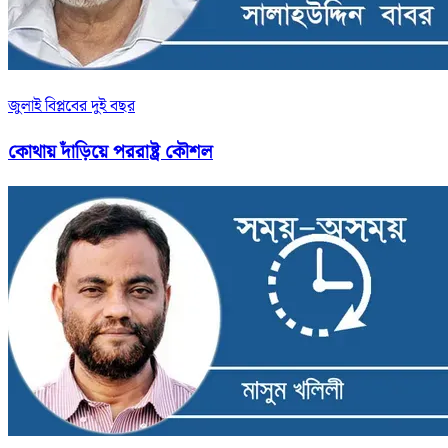
জুলাই বিপ্লবের দুই বছর
কোথায় দাঁড়িয়ে পররাষ্ট্র কৌশল