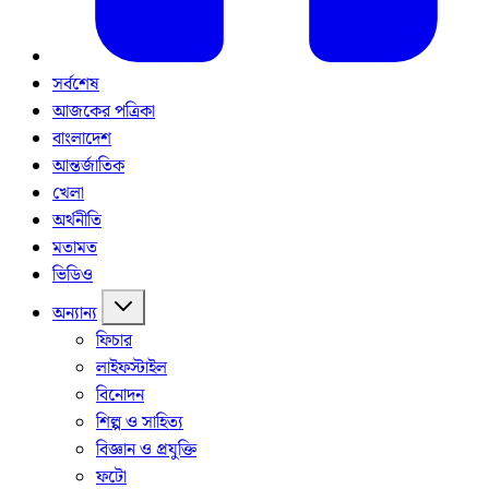
সর্বশেষ
আজকের পত্রিকা
বাংলাদেশ
আন্তর্জাতিক
খেলা
অর্থনীতি
মতামত
ভিডিও
অন্যান্য
ফিচার
লাইফস্টাইল
বিনোদন
শিল্প ও সাহিত্য
বিজ্ঞান ও প্রযুক্তি
ফটো