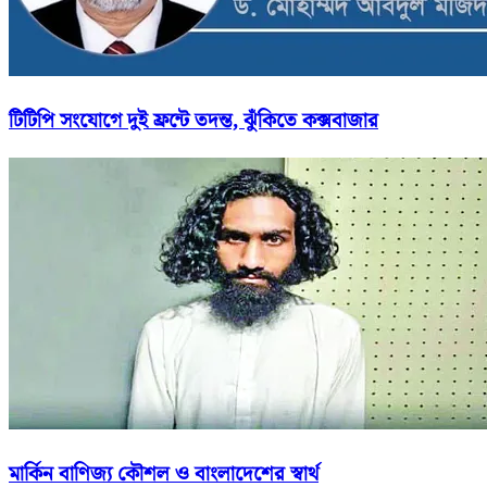
টিটিপি সংযোগে দুই ফ্রন্টে তদন্ত, ঝুঁকিতে কক্সবাজার
মার্কিন বাণিজ্য কৌশল ও বাংলাদেশের স্বার্থ