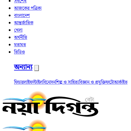
সর্বশেষ
আজকের পত্রিকা
বাংলাদেশ
আন্তর্জাতিক
খেলা
অর্থনীতি
মতামত
ভিডিও
অন্যান্য
ফিচার
লাইফস্টাইল
বিনোদন
শিল্প ও সাহিত্য
বিজ্ঞান ও প্রযুক্তি
ফটো
আর্কাইভ