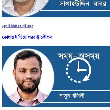
জুলাই বিপ্লবের দুই বছর
কোথায় দাঁড়িয়ে পররাষ্ট্র কৌশল