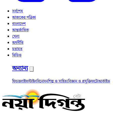
সর্বশেষ
আজকের পত্রিকা
বাংলাদেশ
আন্তর্জাতিক
খেলা
অর্থনীতি
মতামত
ভিডিও
অন্যান্য
ফিচার
লাইফস্টাইল
বিনোদন
শিল্প ও সাহিত্য
বিজ্ঞান ও প্রযুক্তি
ফটো
আর্কাইভ