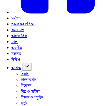
সর্বশেষ
আজকের পত্রিকা
বাংলাদেশ
আন্তর্জাতিক
খেলা
অর্থনীতি
মতামত
ভিডিও
অন্যান্য
ফিচার
লাইফস্টাইল
বিনোদন
শিল্প ও সাহিত্য
বিজ্ঞান ও প্রযুক্তি
ফটো